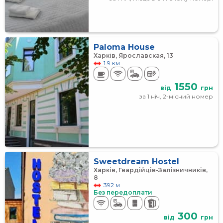
Paloma House
Харків, Ярославская, 13
1.9 км
1550
від
грн
за 1 ніч, 2-місний номер
Sweetdream Hostel
Харків, Гвардійців-Залізничників,
8
392 м
Без передоплати
300
від
грн