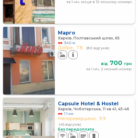
за 1 ніч, місце в 12-місному номері
Марго
Харків, Полтавський шлях, 65
340 м
Добре,
7.8
(80 відгуків)
700
від
грн
за 1 ніч, 2-місний номер
Capsule Hotel & Hostel
Харків, Чоботарська, 11 кв 41, 45-46
1.1 км
Неперевершено,
9.9
(45 відгуків)
Без передоплати