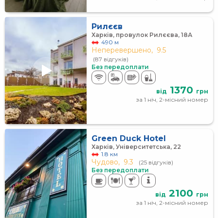
Рилєєв
Харків, провулок Рилєєва, 18А
490 м
Неперевершено,
9.5
(87 відгуків)
Без передоплати
1370
від
грн
за 1 ніч, 2-місний номер
Green Duck Hotel
Харків, Університетська, 22
1.8 км
Чудово,
9.3
(25 відгуків)
Без передоплати
2100
від
грн
за 1 ніч, 2-місний номер