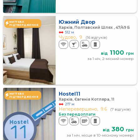
Южний Двор
МИТТЄВЕ
ПІДТВЕРДЖЕННЯ
Харків, Полтавский Шлях , 47/49 Б
512 м
Чудово,
9
(16 відгуків)
1100
від
грн
за 1 ніч, 2-місний номер
Hostel11
МИТТЄВЕ
ПІДТВЕРДЖЕННЯ
Харків, Євгенія Котляра, 11
217 м
Неперевершено,
9.6
(7 відгуків)
Без передоплати
380
від
грн
за 1 ніч, місце в 10-місному номері