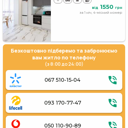
1550
від
грн
за 1 ніч, 4-місний номер
Безкоштовно підберемо та забронюємо
вам житло по телефону
(з 8:00 до 24:00)
067 510-15-04
093 170-77-47
050 110-90-89