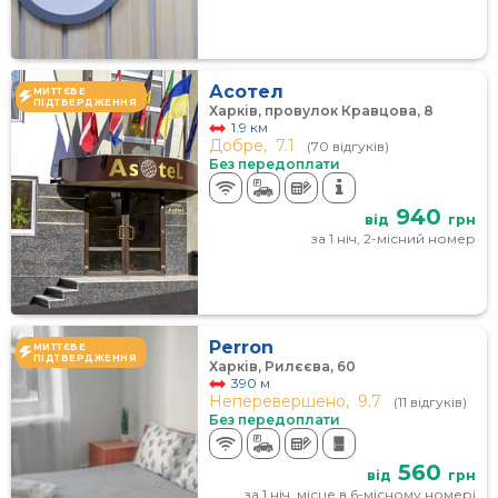
Асотел
МИТТЄВЕ
ПІДТВЕРДЖЕННЯ
Харків, провулок Кравцова, 8
1.9 км
Добре,
7.1
(70 відгуків)
Без передоплати
940
від
грн
за 1 ніч, 2-місний номер
Perron
МИТТЄВЕ
ПІДТВЕРДЖЕННЯ
Харків, Рилєєва, 60
390 м
Неперевершено,
9.7
(11 відгуків)
Без передоплати
560
від
грн
за 1 ніч, місце в 6-місному номері