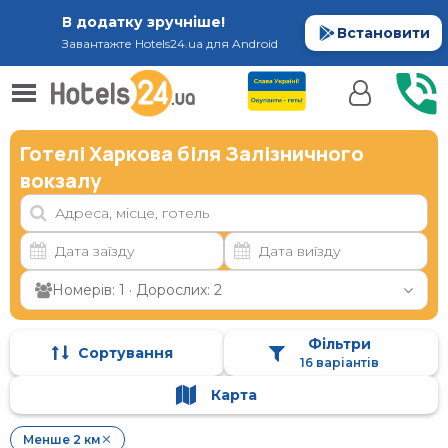
В додатку зручніше!
Встановити
Завантажте Hotels24.ua для Android
Готелі Харкова біля Залізничного
вокзалу
Номерів: 1 · Дорослих: 2
Фільтри
Сортування
16 варіантів
Карта
Менше 2 км
✕