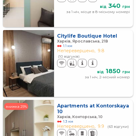
340
від
грн
за 1 ніч, місце в 8-місному номері
Citylife Boutique Hotel
Харків, Ярославська, 21В
1.1 км
Неперевершено,
9.8
(10 відгуків)
1850
від
грн
за 1 ніч, 2-місний номер
Apartments at Kontorskaya
знижка 25%
10
Харків, Конторська, 10
1.3 км
Неперевершено,
9.9
(63 відгуки)