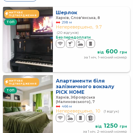
Шерлок
МИТТЄВЕ
ПІДТВЕРДЖЕННЯ
Харків, Слов'янська, 8
298 м
TOП
Неперевершено,
9.7
(20 відгуків)
Без передоплати
600
від
грн
за 1 ніч, 1-місний номер
Апартаменти біля
МИТТЄВЕ
ПІДТВЕРДЖЕННЯ
залізничного вокзалу
TOП
PICK HOME
Харків, Зброярська
(Малиновського), 7
466 м
Неперевершено,
10
(1 відгук)
1250
від
грн
за 1 ніч, 2-місний номер