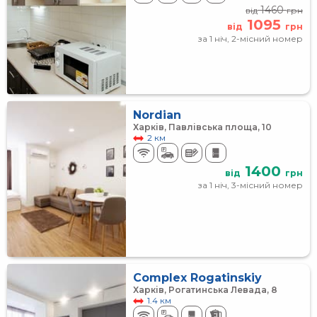
1460
від
грн
1095
від
грн
за 1 ніч, 2-місний номер
Nordian
Харків, Павлівська площа, 10
2 км
1400
від
грн
за 1 ніч, 3-місний номер
Complex Rogatinskiy
Харків, Рогатинська Левада, 8
1.4 км