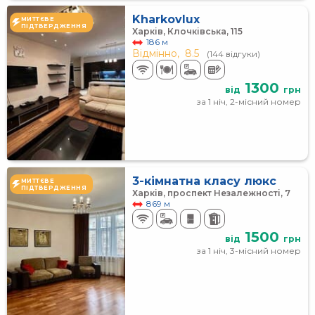
Kharkovlux
МИТТЄВЕ
ПІДТВЕРДЖЕННЯ
Харків, Клочківська, 115
186 м
Відмінно,
8.5
(144 відгуки)
1300
від
грн
за 1 ніч, 2-місний номер
3-кімнатна класу люкс
МИТТЄВЕ
ПІДТВЕРДЖЕННЯ
Харків, проспект Незалежності, 7
869 м
1500
від
грн
за 1 ніч, 3-місний номер