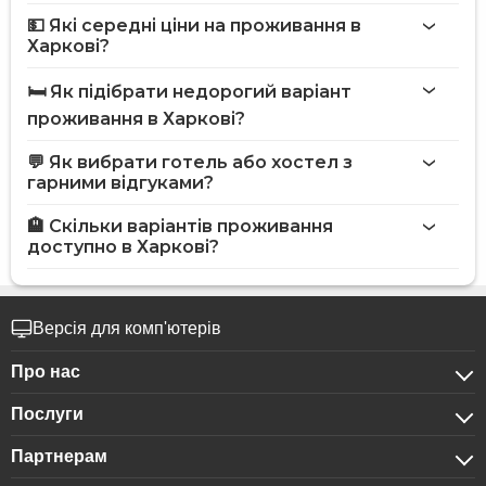
💵 Які середні ціни на проживання в
Харкові?
🛏️ Як підібрати недорогий варіант
проживання в Харкові?
💬 Як вибрати готель або хостел з
гарними відгуками?
🏨 Скільки варіантів проживання
доступно в Харкові?
Версія для комп'ютерів
Про нас
Послуги
Про компанію
Партнерам
Для бізнес-клієнтів
Конфіденційність