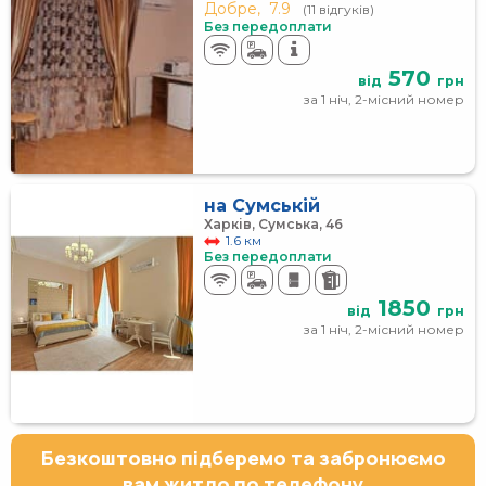
Добре,
7.9
(11 відгуків)
Без передоплати
570
від
грн
за 1 ніч, 2-місний номер
на Сумській
Харків, Сумська, 46
1.6 км
Без передоплати
1850
від
грн
за 1 ніч, 2-місний номер
Безкоштовно підберемо та забронюємо
вам житло по телефону