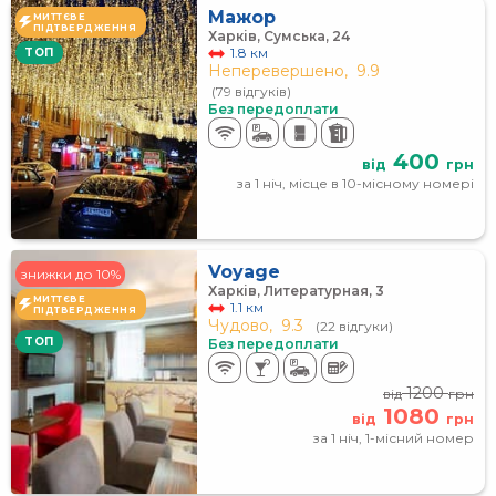
Мажор
МИТТЄВЕ
ПІДТВЕРДЖЕННЯ
Харків, Сумська, 24
1.8 км
TOП
Неперевершено,
9.9
(79 відгуків)
Без передоплати
400
від
грн
за 1 ніч, місце в 10-місному номері
Voyage
знижки до 10%
Харків, Литературная, 3
МИТТЄВЕ
1.1 км
ПІДТВЕРДЖЕННЯ
Чудово,
9.3
(22 відгуки)
TOП
Без передоплати
1200
від
грн
1080
від
грн
за 1 ніч, 1-місний номер