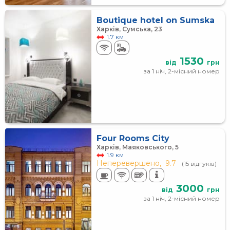
Boutique hotel on Sumska
Харків, Сумська, 23
1.7 км
1530
від
грн
за 1 ніч, 2-місний номер
Four Rooms City
Харків, Маяковського, 5
1.9 км
Неперевершено,
9.7
(15 відгуків)
3000
від
грн
за 1 ніч, 2-місний номер