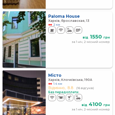
Paloma House
Харків, Ярославская, 13
2 км
1550
від
грн
за 1 ніч, 2-місний номер
Місто
Харків, Клочківська, 190А
1.4 км
Відмінно,
8.8
(16 відгуків)
Без передоплати
4100
від
грн
за 1 ніч, 2-місний номер