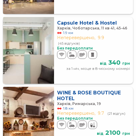
Capsule Hotel & Hostel
Харків, Чоботарська, 11 кв 41, 45-46
1.9 км
Неперевершено,
9.9
(45 відгуків)
Без передоплати
340
від
грн
за 1 ніч, місце в 8-місному номері
WINE & ROSE BOUTIQUE
HOTEL
Харків, Римарська, 19
1.8 км
Неперевершено,
9.7
(21 відгук)
Без передоплати
2100
від
грн