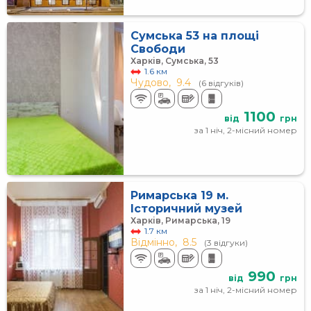
Сумська 53 на площі
Свободи
Харків, Сумська, 53
1.6 км
Чудово,
9.4
(6 відгуків)
1100
від
грн
за 1 ніч, 2-місний номер
Римарська 19 м.
Історичний музей
Харків, Римарська, 19
1.7 км
Відмінно,
8.5
(3 відгуки)
990
від
грн
за 1 ніч, 2-місний номер