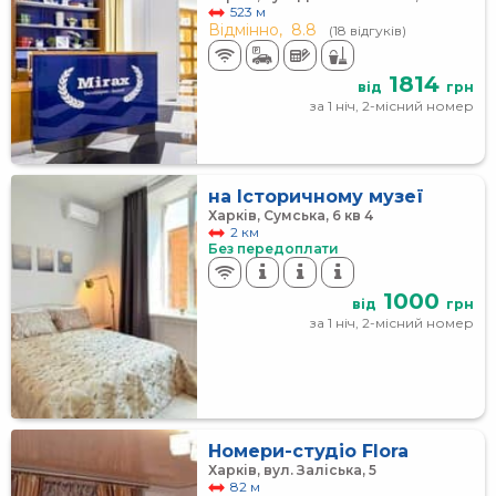
523 м
Відмінно,
8.8
(18 відгуків)
1814
від
грн
за 1 ніч, 2-місний номер
на Історичному музеї
Харків, Сумська, 6 кв 4
2 км
Без передоплати
1000
від
грн
за 1 ніч, 2-місний номер
Номери-студіо Flora
Харків, вул. Заліська, 5
82 м