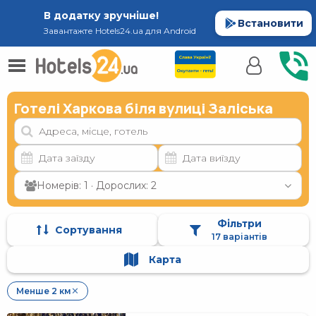
В додатку зручніше!
Встановити
Завантажте Hotels24.ua для Android
Готелі Харкова біля вулиці Заліська
Номерів: 1 · Дорослих: 2
Фільтри
Сортування
17 варіантів
Карта
Менше 2 км
✕