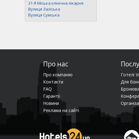
31-Я Міська клінічна лікарня
Вулиця Заліська
Вулиця Сумська
Про нас
Посл
Про компанію
Готелі У
Контакти
Для бізн
FAQ
Бронюва
Гарантії
Конфере
Новини
Організа
Реклама на сайті