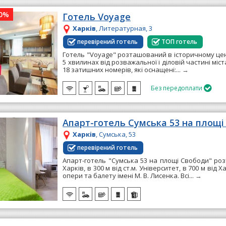
10%
Готель Voyage
Харків
, Литературная, 3
перевірений готель
ТОП готель
Готель "Voyage" розташований в історичному цент
5 хвилинах від розважальної і діловій частині міст
18 затишних номерів, які оснащені:...
→
Без передоплати

Апарт-готель Сумська 53 на площ
Харків
, Сумська, 53
перевірений готель
Апарт-готель "Сумська 53 на площі Свободи" роз
Харків, в 300 м від ст.м. Університет, в 700 м від 
опери та балету імені М. В. Лисенка. Всі...
→