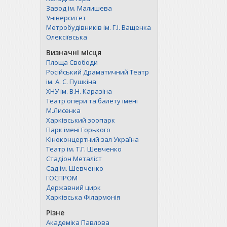
Завод ім. Малишева
Університет
Метробудівників ім. Г.І. Ващенка
Олексіївська
Визначні місця
Площа Свободи
Російський Драматичний Театр
ім. А. C. Пушкіна
ХНУ ім. В.Н. Каразіна
Театр опери та балету імені
М.Лисенка
Харківський зоопарк
Парк імені Горького
Кіноконцертний зал Україна
Театр ім. Т.Г. Шевченко
Стадіон Металіст
Сад ім. Шевченко
ГОСПРОМ
Державний цирк
Харківська Філармонія
Різне
Академіка Павлова