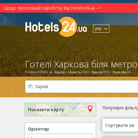
Щодо пропозицій заробітку від Hotels24.ua -->
укр
Готелі Харкова біля метро
Готелі
(4784)
м. Харків і область
(94)
Харків
(93)
Наукова
(4)
Популярні фільт
Показати карту
Сортувати за:
Орієнтир