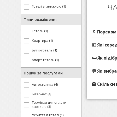
ЧА
Готелі зі знижкою (1)
Типи розміщення
Готель (1)
🔖 Пореком
Квартира (1)
💵 Які сере
Бутік-готель (1)
🛏️ Як під
Апарт-готель (1)
💬 Як вибр
Пошук за послугами
🏨 Скільки
Автостоянка (4)
Інтернет (4)
Термінал для оплати
карткою (3)
Укриття в готелі (1)