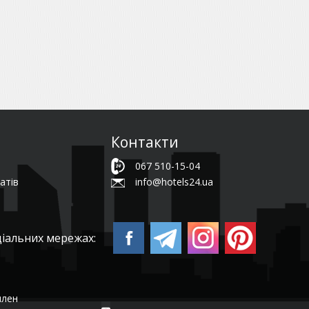
Контакти
067 510-15-04
атів
info@hotels24.ua
ціальних мережах:
член