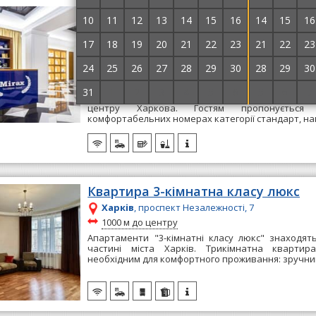
Бутік-готель Mirax Sapphire Boutiq
10
11
12
13
14
15
16
14
15
16
17
18
19
20
21
22
23
21
22
23
Харків
, вул. Данилевського, 30
~
750 м до центру
24
25
26
27
28
29
30
28
29
30
перевірений готель
31
1
2
3
4
5
6
5
6
7
Готель "Mirax Sapphire Boutique Hotel" розташо
центру Харкова. Гостям пропонується
комфортабельних номерах категорії стандарт, напі
Квартира 3-кімнатна класу люкс
Харків
, проспект Незалежності, 7
~
1000 м до центру
Апартаменти "3-кімнатні класу люкс" знаходят
частині міста Харків. Трикімнатна квартир
необхідним для комфортного проживання: зручним