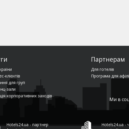
уги
Партнерам
країни
Для готелів
ес-клієнтів
Програма для афілі
ння для груп
нц-зали
ція корпоративних заходів
Ми в со
Hotels24.ua - партнер
Hotels24.ua - 