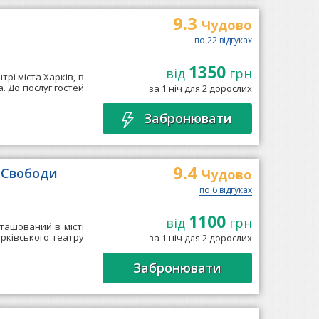
9.3
Чудово
по 22 відгуках
1350
від
грн
рі міста Харків, в
а. До послуг гостей
за 1 ніч для 2 дорослих
Забронювати
9.4
і Свободи
Чудово
по 6 відгуках
1100
від
грн
ташований в місті
Харківського театру
за 1 ніч для 2 дорослих
Забронювати