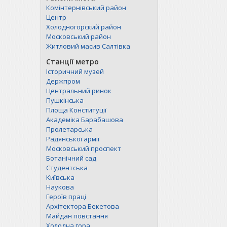
Комінтернівський район
Центр
Холодногорский район
Московський район
Житловий масив Салтівка
Станції метро
Історичний музей
Держпром
Центральний ринок
Пушкінська
Площа Конституції
Академіка Барабашова
Пролетарська
Радянської армії
Московський проспект
Ботанічний сад
Студентська
Київська
Наукова
Героїв праці
Архітектора Бекетова
Майдан повстання
Холодна гора