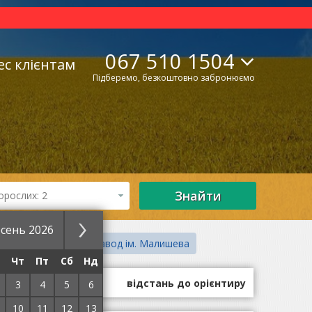
067 510 1504
ес клієнтам
Підберемо, безкоштовно забронюємо
Знайти
орослих: 2
сень 2026
ад ім. Шевченко
Завод ім. Малишева
Чт
Пт
Сб
Нд
оцінки гостей
відстань до орієнтиру
3
4
5
6
10
11
12
13