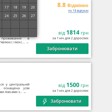
8.8
ue Hotel
Відмінно
17
18
19
20
по 18 відгуках
24
25
26
27
1
2
3
4
1814
від
грн
8
9
10
11
ваний в 750 м від
за 1 ніч для 2 дорослих
 проживання в
влюкс і люкс....
→
Забронювати
1500
ься у центральній
від
грн
а оснащена усім
за 1 ніч для 2 дорослих
и ліжками з...
→
Забронювати