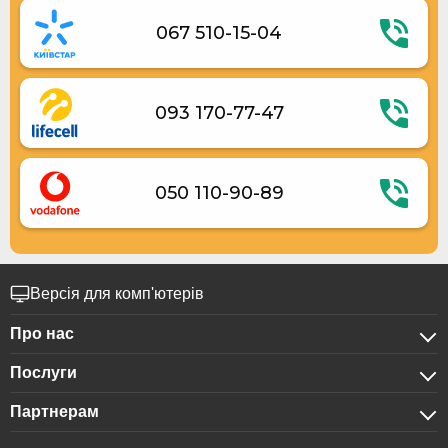
067 510-15-04
093 170-77-47
050 110-90-89
Версія для комп'ютерів
Про нас
Послуги
Про компанію
Партнерам
Для бізнес-клієнтів
Конфіденційність