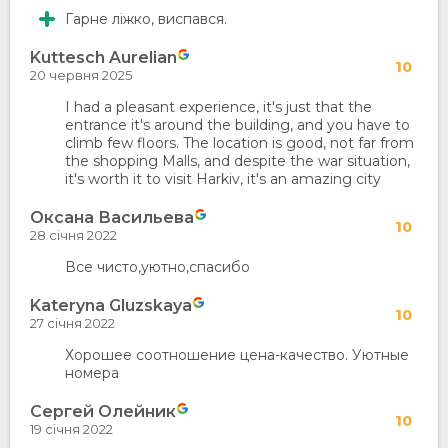
Гарне ліжко, виспався.
Kuttesch Aurelian
10
20 червня 2025
I had a pleasant experience, it's just that the
entrance it's around the building, and you have to
climb few floors. The location is good, not far from
the shopping Malls, and despite the war situation,
it's worth it to visit Harkiv, it's an amazing city
Оксана Васильева
10
28 січня 2022
Все чисто,уютно,спасибо
Kateryna Gluzskaya
10
27 січня 2022
Хорошее соотношение цена-качество. Уютные
номера
Сергей Олейник
10
19 січня 2022