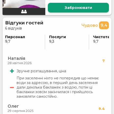
Забронювати
Відгуки гостей
Чудово
9,4
6 відгуків
Персонал
Послуги
Чистота
9,7
9,3
9,7
Наталія
7
28 квітня 2026
Зручне розташування, ціна
При заселенні ніхто не попередив що немає
води за адресою, в перший день заселення
дали декілька баклажек з водою, потім ці
баклажки зовсім закінчилася і прийшлось
замовляти самостійно.
Олег
9.4
29 серпня 2025