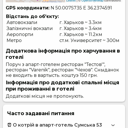
Leaflet
| ©
OpenStreetMap
contributors
GPS координати:
N 50.0075735
E 36.2374591
Відстань до об'єкту:
Автовокзали
г. Харьков ~ 3.3км
Залізничні вокзали
г. Харьков ~ 3.4км
Аеропорти
г. Харьков ~ 11.2км
Метро
ст.м. Университет ~ 300м
Додаткова інформація про харчування в
готелі
Поруч з апарт-готелем ресторан "Тестов'",
ресторан "Varenik", ресторан "Чехов". Сныданок
не входить в вартысть. коштуэ 150 грн.
Інформація про додаткові спальні місця
при проживанні в готелі
Додаткові місця не пропонують.
Часто задавані питання
⏰ О котрій в апарт-готель Сумська 53