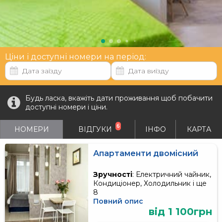
Ціни і доступні номери на період:
Будь ласка, вкажіть дати проживання щоб побачити
доступні номери і ціни.
6
НОМЕРИ
ВІДГУКИ
ІНФО
КАРТА
Апартаменти двомісний
Зручності
: Електричний чайник,
Кондиціонер, Холодильник і ще
8
Повний опис
від 1 100грн