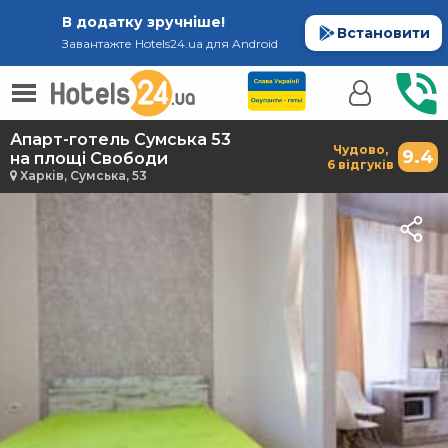
В додатку зручніше!
Встановити
Завантажте Hotels24.ua для Android
Апарт-готель Сумська 53
Чудово,
9.4
на площі Свободи
6 відгуків
Харків, Сумська, 53