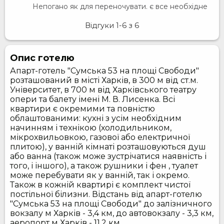
Непогано як для переночувати. є все необхідне
Відгуки
1-6
з
6
Опис готелю
Апарт-готель "Сумська 53 на площі Свободи"
розташований в місті Харків, в 300 м від ст.м.
Університет, в 700 м від Харківського театру
опери та балету імені М. В. Лисенка. Всі
квартири є окремими та повністю
облаштованими: кухні з усім необхідним
начинням і технікою (холодильником,
мікрохвильовкою, газової або електричної
плитою), у ванній кімнаті розташовуються душ
або ванна (також може зустрічатися наявність і
того, і іншого), а також рушники і фен , туалет
може перебувати як у ванній, так і окремо.
Також в кожній квартирі є комплект чистої
постільної білизни. Відстань від апарт-готелю
"Сумська 53 на площі Свободи" до залізничного
вокзалу м Харків - 3,4 км, до автовокзалу - 3,3 км,
аеропорт м Харків - 11,2 км.