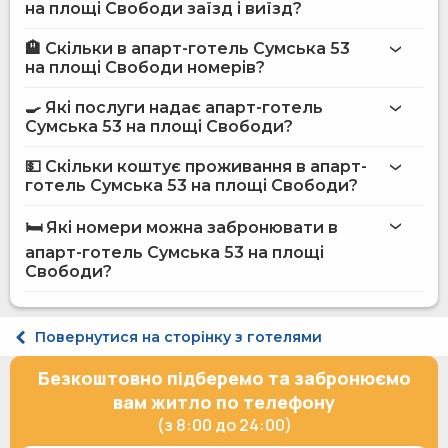
на площі Свободи заїзд і виїзд?
🏨 Скільки в апарт-готель Сумська 53
Більше інформації про Апарт-готель Сумська 53 на
на площі Свободи номерів?
площі Свободи
апарт-готель Сумська 53 на площі Свободи
🍳 Які послуги надає апарт-готель
Сумська 53 на площі Свободи?
на сайті
апарт-готелю Сумська 53 на площі Свободи
💵 Скільки коштує проживання в апарт-
готель Сумська 53 на площі Свободи?
Інтернет
апарт-готель Сумська 53 на площі
Пральня
Свободи
🛏️ Які номери можна забронювати в
Термінал для оплати карткою
на сайті Hotels24.ua
апарт-готель Сумська 53 на площі
Вулична парковка
Персонал розмовляє англійською мовою
Свободи?
Холодильник
Мікрохвильова піч
Газова / електрична плита
Апартаменти двомісний
Повернутися на сторінку з готелями
Духовка
Апартаменти двомісний
Електричний чайник
Апартаменти 4-місний
Безкоштовно підберемо та забронюємо
Кухонне приладдя
Апартаменти 4-місний з балконом
Делюкс двомісний без балкону
вам житло по телефону
(з 8:00 до 24:00)