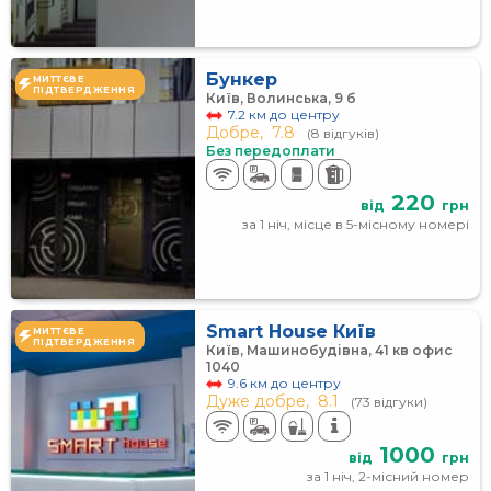
Бункер
МИТТЄВЕ
ПІДТВЕРДЖЕННЯ
Київ, Волинська, 9 б
7.2 км до центру
Добре,
7.8
(8 відгуків)
Без передоплати
220
від
грн
за 1 ніч, місце в 5-місному номері
Smart House Київ
МИТТЄВЕ
ПІДТВЕРДЖЕННЯ
Київ, Машинобудівна, 41 кв офис
1040
9.6 км до центру
Дуже добре,
8.1
(73 відгуки)
1000
від
грн
за 1 ніч, 2-місний номер