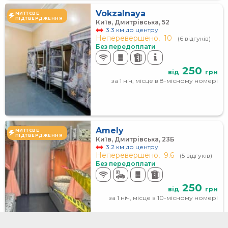
Vokzalnaya
МИТТЄВЕ
ПІДТВЕРДЖЕННЯ
Київ, Дмитрівська, 52
3.3 км до центру
Неперевершено,
10
(6 відгуків)
Без передоплати
250
від
грн
за 1 ніч, місце в 8-місному номері
Amely
МИТТЄВЕ
ПІДТВЕРДЖЕННЯ
Київ, Дмитрівська, 23Б
3.2 км до центру
Неперевершено,
9.6
(5 відгуків)
Без передоплати
250
від
грн
за 1 ніч, місце в 10-місному номері