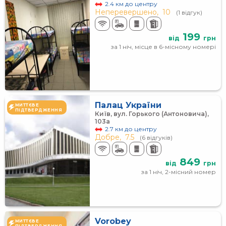
2.4 км до центру
Неперевершено,
10
(1 відгук)
199
від
грн
за 1 ніч, місце в 6-місному номері
Палац України
МИТТЄВЕ
ПІДТВЕРДЖЕННЯ
Київ, вул. Горького (Антоновича),
103а
2.7 км до центру
Добре,
7.5
(6 відгуків)
849
від
грн
за 1 ніч, 2-місний номер
Vorobey
МИТТЄВЕ
ПІДТВЕРДЖЕННЯ