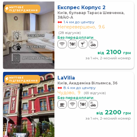
Експрес Корпус 2
МИТТЄВЕ
ПІДТВЕРДЖЕННЯ
Київ, бульвар Тараса Шевченка,
38/40-А
1.4 км до центру
Неперевершено,
9.6
(28 відгуків)
Без передоплати
2100
від
грн
за 1 ніч, 2-місний номер
LaVilia
МИТТЄВЕ
ПІДТВЕРДЖЕННЯ
Київ, Академіка Вільямса, 36
8.4 км до центру
Чудово,
9
(69 відгуків)
Без передоплати
2200
від
грн
за 1 ніч, 2-місний номер