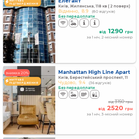
Елегант
МИТТЄВЕ
ПІДТВЕРДЖЕННЯ
Київ, Жилянська, 118 кв ( 2 поверх)
Відмінно,
8.9
(80 відгуків)
Без передоплати
1290
від
грн
за 1 ніч, 2-місний номер
Manhattan High Line Apart
знижка 20%
Київ, Берестейський проспект, 11
МИТТЄВЕ
Чудово,
9.4
(36 відгуків)
ПІДТВЕРДЖЕННЯ
Без передоплати
3150
від
грн
2520
від
грн
за 1 ніч, 3-місний номер