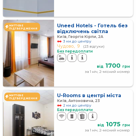
Uneed Hotels - Готель без
МИТТЄВЕ
ПІДТВЕРДЖЕННЯ
відключень світла
Київ, Георгія Кірпи, 2А
3 км до центру
Чудово,
9
(23 відгуки)
Без передоплати
1700
від
грн
за 1 ніч, 2-місний номер
U-Rooms в центрі міста
МИТТЄВЕ
ПІДТВЕРДЖЕННЯ
Київ, Антоновича, 23
2 км до центру
Без передоплати
1075
від
грн
за 1 ніч, 2-місний номер