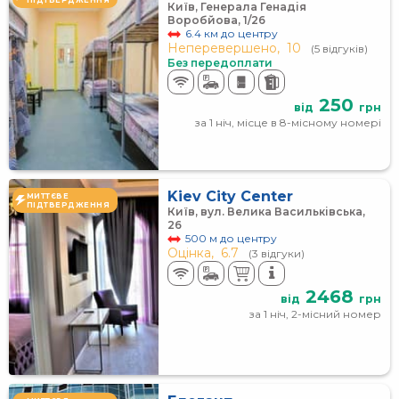
Київ, Генерала Генадія
Воробйова, 1/26
6.4 км до центру
Неперевершено,
10
(5 відгуків)
Без передоплати
250
від
грн
за 1 ніч, місце в 8-місному номері
Kiev City Center
МИТТЄВЕ
ПІДТВЕРДЖЕННЯ
Київ, вул. Велика Васильківська,
26
500 м до центру
Оцінка,
6.7
(3 відгуки)
2468
від
грн
за 1 ніч, 2-місний номер