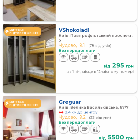
VShokoladi
МИТТЄВЕ
ПІДТВЕРДЖЕННЯ
Київ, Повітрофлотський проспект,
5
Чудово,
9.1
(78 відгуків)
Без передоплати
295
від
грн
за 1 ніч, місце в 12-місному номері
Greguar
МИТТЄВЕ
ПІДТВЕРДЖЕННЯ
Київ, Велика Васильківська, 67/7
2.4 км до центру
Чудово,
9.2
(33 відгуки)
Без передоплати
5500
від
грн