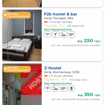
P2b hostel & bar
МИТТЄВЕ
ПІДТВЕРДЖЕННЯ
Київ, Гончара, 38а
1.4 км до центру
Чудово,
9.4
(28 відгуків)
Без передоплати
250
від
грн
за 1 ніч, місце в 8-місному номері
Z-Hostel
МИТТЄВЕ
ПІДТВЕРДЖЕННЯ
Київ, Жилянська, 120Б
3.2 км до центру
Відмінно,
8.9
(143 відгуки)
Без передоплати
350
від
грн
за 1 ніч, місце в 8-місному номері