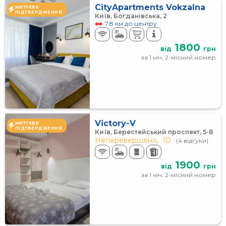
CityApartments Vokzalna
МИТТЄВЕ
ПІДТВЕРДЖЕННЯ
Київ, Богданівська, 2
7.8 км до центру
1800
від
грн
за 1 ніч, 2-місний номер
Victory-V
МИТТЄВЕ
ПІДТВЕРДЖЕННЯ
Київ, Берестейський проспект, 5-В
Неперевершено,
10
(4 відгуки)
1900
від
грн
за 1 ніч, 2-місний номер