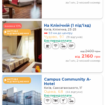
за 1 ніч, 2-місний номер
На Клінічній (1 під'їзд)
знижка 10%
Київ, Клінічна, 23-25
МИТТЄВЕ
5.9 км до центру
ПІДТВЕРДЖЕННЯ
Чудово,
9.1
(19 відгуків)
Без передоплати
2400
від
грн
2160
від
грн
за 1 ніч, 2-місний номер
Campus Community A-
МИТТЄВЕ
ПІДТВЕРДЖЕННЯ
Hotel
Київ, Саксаганського, 1Г
Оцінка,
6.8
(44 відгуки)
Без передоплати