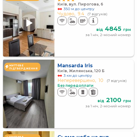
Київ, вул. Пирогова, 6
350 м до центру
Чудово,
9.4
(7 відгуків)
4845
від
грн
за 1 ніч, 2-місний номер
Mansarda Iris
МИТТЄВЕ
ПІДТВЕРДЖЕННЯ
Київ, Жилянська, 120 Б
3 км до центру
Неперевершено,
10
(7 відгуків)
Без передоплати
2100
від
грн
за 1 ніч, 2-місний номер