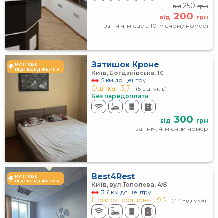
250
від
грн
200
від
грн
за 1 ніч, місце в 10-місному номері
Затишок Кроне
МИТТЄВЕ
ПІДТВЕРДЖЕННЯ
Київ, Богданівська, 10
5 км до центру
Оцінка,
3.7
(5 відгуків)
Без передоплати
300
від
грн
за 1 ніч, 4-місний номер
Best4Rest
МИТТЄВЕ
ПІДТВЕРДЖЕННЯ
Київ, вул.Тополева, 4/8
3.6 км до центру
Неперевершено,
9.5
(44 відгуки)