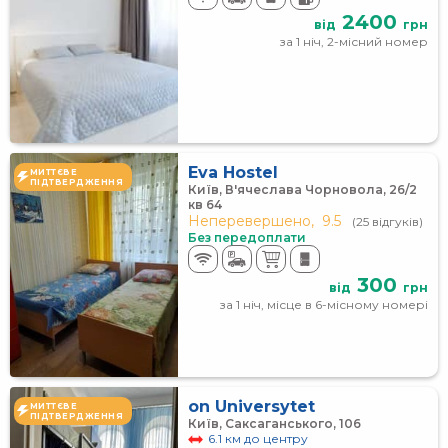
2400
від
грн
за 1 ніч, 2-місний номер
Eva Hostel
МИТТЄВЕ
ПІДТВЕРДЖЕННЯ
Київ, В'ячеслава Чорновола, 26/2
кв 64
Неперевершено,
9.5
(25 відгуків)
Без передоплати
300
від
грн
за 1 ніч, місце в 6-місному номері
on Universytet
МИТТЄВЕ
ПІДТВЕРДЖЕННЯ
Київ, Саксаганського, 106
6.1 км до центру