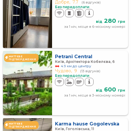
Добре,
7.7
(6 відгуків)
Без передоплати
280
від
грн
за 1 ніч, місце в 6-місному номері
Petrani Central
МИТТЄВЕ
ПІДТВЕРДЖЕННЯ
Київ, Архітектора Кобелєва, 6
4.9 км до центру
Чудово,
9
(13 відгуків)
Без передоплати
600
від
грн
за 1 ніч, місце в 3-місному номері
Karma hausе Gogolevska
МИТТЄВЕ
ПІДТВЕРДЖЕННЯ
Київ, Гоголівська, 11