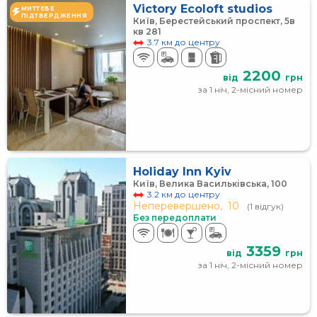
Victory Ecoloft studios
МИТТЄВЕ
ПІДТВЕРДЖЕННЯ
Київ, Берестейський проспект, 5в
кв 281
3.7 км до центру
2200
від
грн
за 1 ніч, 2-місний номер
Holiday Inn Kyiv
Київ, Велика Васильківська, 100
3.2 км до центру
Неперевершено,
10
(1 відгук)
Без передоплати
3359
від
грн
за 1 ніч, 2-місний номер