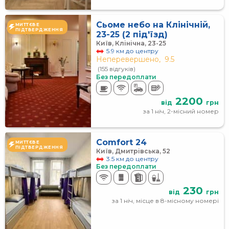
Сьоме небо на Клінічній,
МИТТЄВЕ
ПІДТВЕРДЖЕННЯ
23-25 (2 під'їзд)
Київ, Клінічна, 23-25
5.9 км до центру
Неперевершено,
9.5
(155 відгуків)
Без передоплати
2200
від
грн
за 1 ніч, 2-місний номер
Comfort 24
МИТТЄВЕ
ПІДТВЕРДЖЕННЯ
Київ, Дмитрівська, 52
3.5 км до центру
Без передоплати
230
від
грн
за 1 ніч, місце в 8-місному номері