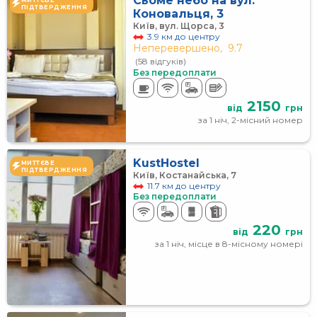
Сьоме небо на вул.
МИТТЄВЕ
ПІДТВЕРДЖЕННЯ
Коновальця, 3
Київ, вул. Щорса, 3
3.9 км до центру
Неперевершено,
9.7
(58 відгуків)
Без передоплати
2150
від
грн
за 1 ніч, 2-місний номер
KustHostel
МИТТЄВЕ
ПІДТВЕРДЖЕННЯ
Київ, Костанайська, 7
11.7 км до центру
Без передоплати
220
від
грн
за 1 ніч, місце в 8-місному номері