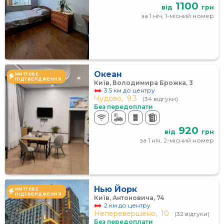
1100
від
грн
за 1 ніч, 1-місний номер
Океан
МИТТЄВЕ
ПІДТВЕРДЖЕННЯ
Київ, Володимира Брожка, 3
3.5 км до центру
Чудово,
9.3
(34 відгуки)
Без передоплати
920
від
грн
за 1 ніч, 2-місний номер
Нью Йорк
МИТТЄВЕ
ПІДТВЕРДЖЕННЯ
Київ, Антоновича, 74
2 км до центру
Неперевершено,
10
(32 відгуки)
Без передоплати