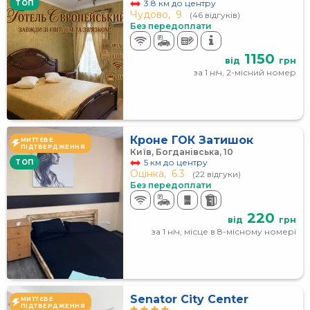
3.8 км до центру
TOП
Чудово,
9
(46 відгуків)
Без передоплати
1150
від
грн
за 1 ніч, 2-місний номер
Кроне ГОК Затишок
МИТТЄВЕ
ПІДТВЕРДЖЕННЯ
Київ, Богданівська, 10
5 км до центру
TOП
Оцінка,
6.3
(22 відгуки)
Без передоплати
220
від
грн
за 1 ніч, місце в 8-місному номері
Senator City Center
МИТТЄВЕ
ПІДТВЕРДЖЕННЯ