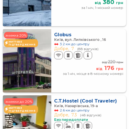
380
від
грн
за 1 ніч, 1-місний номер
Globus
знижка 20%
Київ, вул. Липківського , 16
МИТТЄВЕ
3.2 км до центру
ПІДТВЕРДЖЕННЯ
Добре,
7
(88 відгуків)
220
від
грн
176
від
грн
за 1 ніч, місце в 8-місному номері
C.T.Hostel (Cool Traveler)
знижки до 20%
Київ, Назарівська, 19-а
МИТТЄВЕ
2.6 км до центру
ПІДТВЕРДЖЕННЯ
Добре,
7.3
(48 відгуків)
Без передоплати