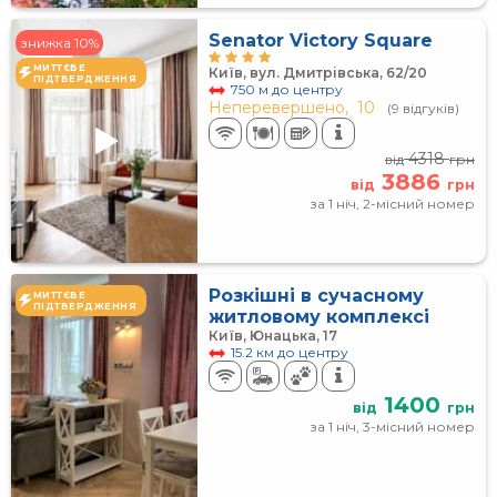
Senator Victory Square
знижка 10%
МИТТЄВЕ
Київ, вул. Дмитрівська, 62/20
ПІДТВЕРДЖЕННЯ
750 м до центру
Неперевершено,
10
(9 відгуків)
4318
від
грн
3886
від
грн
за 1 ніч, 2-місний номер
Розкішні в сучасному
МИТТЄВЕ
ПІДТВЕРДЖЕННЯ
житловому комплексі
Київ, Юнацька, 17
15.2 км до центру
1400
від
грн
за 1 ніч, 3-місний номер