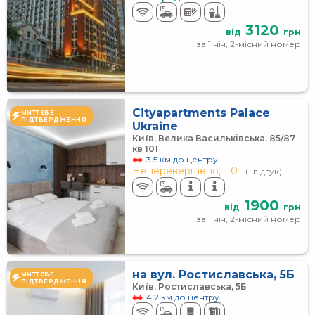
3120
від
грн
за 1 ніч, 2-місний номер
Cityapartments Palace
МИТТЄВЕ
ПІДТВЕРДЖЕННЯ
Ukraine
Київ, Велика Васильківська, 85/87
кв 101
3.5 км до центру
Неперевершено,
10
(1 відгук)
1900
від
грн
за 1 ніч, 2-місний номер
на вул. Ростиславська, 5Б
МИТТЄВЕ
ПІДТВЕРДЖЕННЯ
Київ, Ростиславська, 5Б
4.2 км до центру