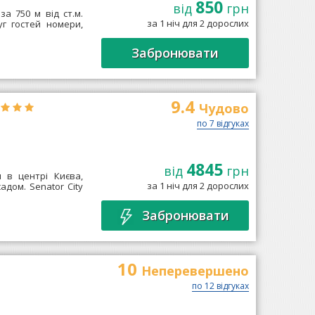
850
від
грн
за 750 м від ст.м.
за 1 ніч для 2 дорослих
уг гостей номери,
Забронювати
9.4
Чудово
по 7 відгуках
4845
від
грн
я в центрі Києва,
за 1 ніч для 2 дорослих
дом. Senator City
Забронювати
10
Неперевершено
по 12 відгуках