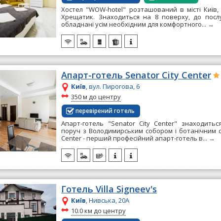
Хостел "WOW-hotel" розташований в місті Київ, 
Хрещатик. Знаходиться на 8 поверху, до посл
обладнані усім необхідним для комфортного...
→
Апарт-готель Senator City Center
Київ
, вул. Пирогова, 6
~
350 м до центру
перевірений готель
Апарт-готель "Senator City Center" знаходитьс
поруч з Володимирським собором і ботанічним са
Center - перший професійний апарт-готель в...
→
Готель Villa Signeev's
Київ
, Нивська, 20A
~
10.0 км до центру