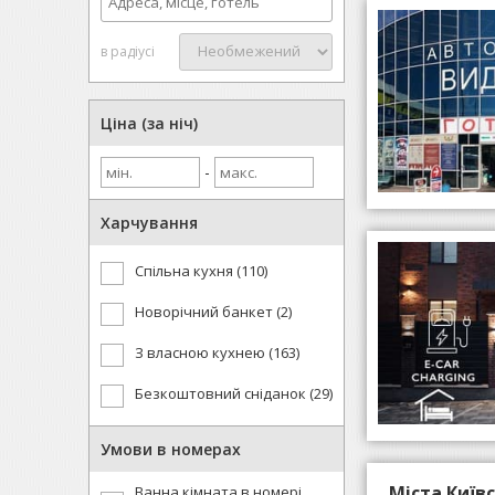
в радіусі
Ціна (за ніч)
-
Харчування
Спільна кухня (110)
Новорічний банкет (2)
З власною кухнею (163)
Безкоштовний сніданок (29)
Умови в номерах
Міста Київс
Ванна кімната в номері