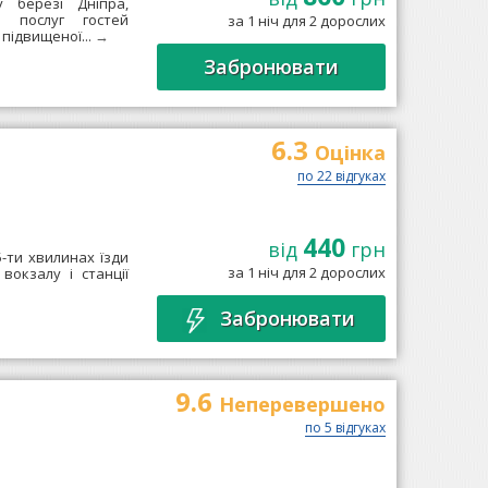
 березі Дніпра,
о послуг гостей
за 1 ніч для 2 дорослих
підвищеної...
→
Забронювати
6.3
Оцінка
по 22 відгуках
440
від
грн
-ти хвилинах їзди
за 1 ніч для 2 дорослих
вокзалу і станції
Забронювати
9.6
Неперевершено
по 5 відгуках