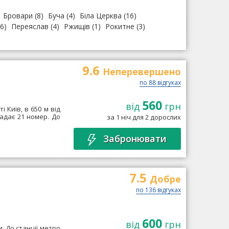
Бровари
(8)
Буча
(4)
Біла Церква
(16)
6)
Переяслав
(4)
Ржищів
(1)
Рокитне
(3)
9.6
Неперевершено
по 88 відгуках
560
від
грн
і Київ, в 650 м від
адає 21 номер. До
за 1 ніч для 2 дорослих
Забронювати
7.5
Добре
по 136 відгуках
600
від
грн
. До станції метро