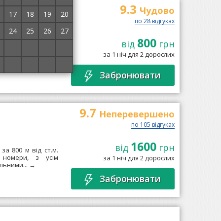
9.3
Чудово
17
18
19
20
по 28 відгуках
24
25
26
27
800
від
грн
щенні автовокзалу
1
2
3
4
і». Є номери від 2
за 1 ніч для 2 дорослих
8
9
10
11
Забронювати
9.7
Неперевершено
по 105 відгуках
1600
від
грн
за 800 м від ст.м.
 номери, з усім
за 1 ніч для 2 дорослих
льними...
→
Забронювати