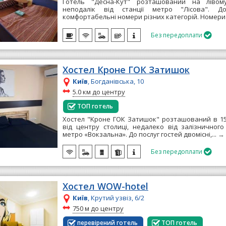
Готель "Десна-Кут" розташований на лівому
неподалік від станції метро "Лісова". Д
комфортабельні номери різних категорій. Номери 
Без передоплати

Хостел Кроне ГОК Затишок
Київ
, Богданівська, 10
~
5.0 км до центру
ТОП готель
Хостел "Kроне ГОК Затишок" розташований в 15
від центру столиці, недалеко від залізничного 
метро «Вокзальна». До послуг гостей двомісні,...
→
Без передоплати

Хостел WOW-hotel
Київ
, Крутий узвіз, 6/2
~
750 м до центру
перевірений готель
ТОП готель