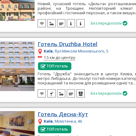
Новий, сучасний готель «Дельта» розташовани
районі, на Троєщині. Неповторний клімат 
професійний і гостинний персонал, а також вишука
Без передоплати

Готель Druzhba Hotel
Київ
, бул.Миколи Міхновського, 5
~
1.5 км до центру
ТОП готель
Готель "Дружба" знаходиться в центрі Києва, в
метро Либідська. До послуг гостей номери категор
покращений та економ для розміщення однієї та..
Без передоплати

Готель Десна-Кут
Київ
, Мілютенка, 46
ТОП готель