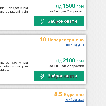
1500
від
грн
Київ, неподалік від
за 1 ніч для 2 дорослих
ри, оснащені усім
Забронювати
10
Неперевершено
по 7 відгуках
2100
від
грн
иїв, за 650 м від
за 1 ніч для 2 дорослих
и, обладнані усім
ми...
→
Забронювати
8.5
Відмінно
по 44 відгуках