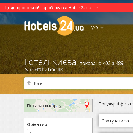
Щодо пропозицій заробітку від Hotels24.ua -->
укр
Готелі Києва,
показано 403 з 489
Готелі
(4782)
Київ
(489)
Популярні фільт
Показати карту
Сортувати за:
Орієнтир