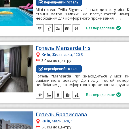
перевірений готель
Міні-готель "Villa Signeev's" знаходиться у місті 
станції метро "Нивки". До послуг гостей номе
необхідним для комфортного проживання:...
→
Без передоплати

Готель Mansarda Iris
Київ
, Жилянська, 120 Б
~
3.0 км до центру
перевірений готель
Готель "Mansarda Iris" знаходиться у місті К
залізничного вокзалу. До послуг гостей номер
необхідним для комфортного проживання: зручни
Без передоплати

Готель Братислава
Київ
, Малишка, 1
~
6.0 км до центру