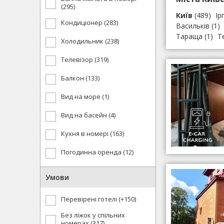
(295)
Київ
(489)
Ір
Кондиціонер (283)
Васильків
(1)
Тараща
(1)
Те
Холодильник (238)
Телевізор (319)
Балкон (133)
Вид на море (1)
Вид на басейн (4)
Кухня в номері (163)
Погодинна оренда (12)
Умови
Перевірені готелі (+150)
Без ліжок у спільних
номерах (317)