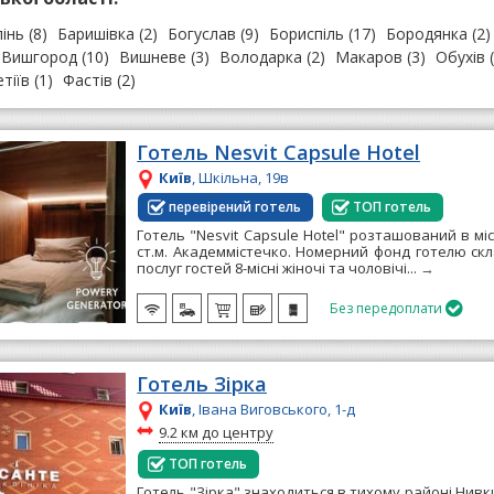
пінь
(8)
Баришівка
(2)
Богуслав
(9)
Бориспіль
(17)
Бородянка
(2)
Вишгород
(10)
Вишневе
(3)
Володарка
(2)
Макаров
(3)
Обухів
(
тіїв
(1)
Фастів
(2)
Готель Nesvit Capsule Hotel
Київ
, Шкільна, 19в
перевірений готель
ТОП готель
Готель "Nesvit Capsule Hotel" розташований в міст
ст.м. Академмістечко. Номерний фонд готелю скл
послуг гостей 8-місні жіночі та чоловічі...
→
Без передоплати

Готель Зірка
Київ
, Івана Виговського, 1-д
~
9.2 км до центру
ТОП готель
Готель "Зірка" знаходиться в тихому районі Нивки