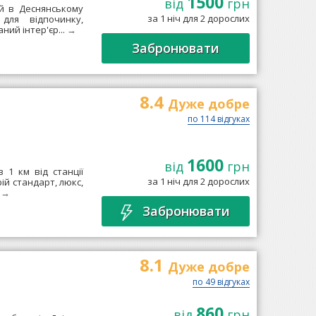
1500
від
грн
й в Деснянському
за 1 ніч для 2 дорослих
для відпочинку,
ний інтер'єр...
→
Забронювати
8.4
Дуже добре
по 114 відгуках
1600
від
грн
 1 км від станції
за 1 ніч для 2 дорослих
ій стандарт, люкс,
.
→
Забронювати
8.1
Дуже добре
по 49 відгуках
860
від
грн