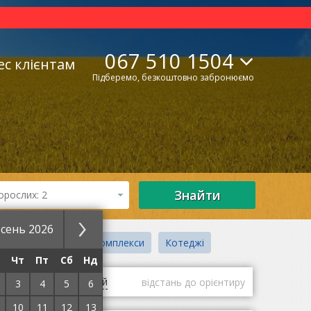
067 510 1504
ес клієнтам
Підберемо, безкоштовно забронюємо
Знайти
орослих: 2
сень 2026
отельно-ресторанні комплекси
Котеджі
Чт
Пт
Сб
Нд
гі
оцінки гостей
відстань до орієнтиру
3
4
5
6
10
11
12
13