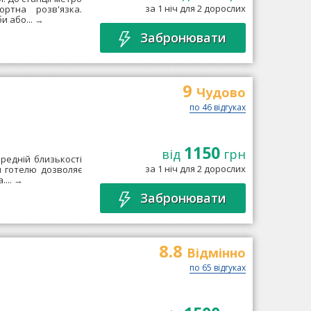
за 1 ніч для 2 дорослих
ртна розв'язка.
и або...
→
Забронювати
9
Чудово
по 46 відгуках
1150
від
грн
редній близькості
за 1 ніч для 2 дорослих
я готелю дозволяє
....
→
Забронювати
8.8
Відмінно
по 65 відгуках