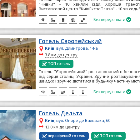
"Нивки" - 10 хвилин їзди. Хороша транспо
Виставковий центр "КиївЕкспоПлаза" - 10 хв ходьб
Без передоплати

Готель Європейський
Київ
, вул. Димитрова, 14-а
~
3.8 км до центру
ТОП готель
Готель "Європейський" розташований в безпосе
від серця столиці України. Зручне розташуванн
швидко і зручно дістатися в будь-яку частину міста
Без передоплати

Готель Дельта
Київ
, вул. Оноре де Бальзака, 60
~
13.0 км до центру
перевірений готель
ТОП готель