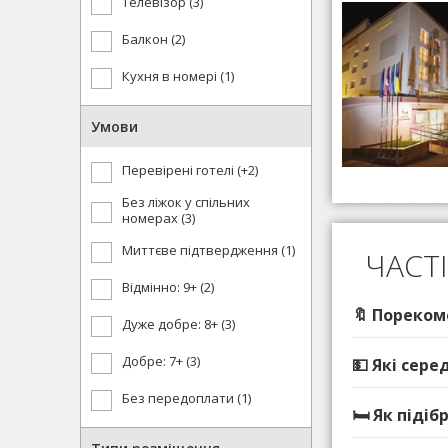
Телевізор (3)
Балкон (2)
Кухня в номері (1)
Умови
Перевірені готелі (+2)
Без ліжок у спільних
номерах (3)
Миттєве підтвердження (1)
ЧАСТ
Відмінно: 9+ (2)
🔖 Пореком
Дуже добре: 8+ (3)
Добре: 7+ (3)
💵 Які сере
Без передоплати (1)
🛏️ Як піді