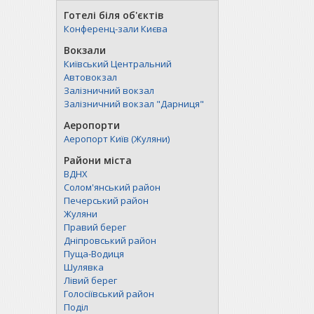
Готелі біля об'єктів
Конференц-зали Києва
Вокзали
Київський Центральний
Автовокзал
Залізничний вокзал
Залізничний вокзал "Дарниця"
Аеропорти
Аеропорт Київ (Жуляни)
Райони міста
ВДНХ
Солом'янський район
Печерський район
Жуляни
Правий берег
Дніпровський район
Пуща-Водиця
Шулявка
Лівий берег
Голосіївський район
Поділ