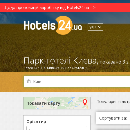
Щодо пропозицій заробітку від Hotels24.ua -->
укр
Парк-готелі Києва,
показано 3 з
Готелі
(4791)
Київ
(491)
Парк-готелі
(3)
Популярні фільт
Показати карту
Сортувати за:
Орієнтир