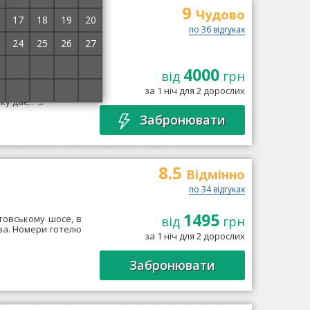
9
Чудово
17
18
19
20
по 36 відгуках
24
25
26
27
1
2
3
4
4000
від
грн
ь, розташований в
8
9
10
11
за 1 ніч для 2 дорослих
їни імені Максима
у дає...
→
Забронювати
8.5
Відмінно
по 34 відгуках
1495
товському шосе, в
від
грн
єва. Номери готелю
за 1 ніч для 2 дорослих
Забронювати