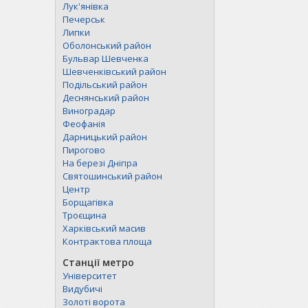
Лук'янівка
Печерськ
Липки
Оболонський район
Бульвар Шевченка
Шевченківський район
Подільський район
Деснянський район
Виноградар
Феофанія
Дарницький район
Пирогово
На березі Дніпра
Святошинський район
Центр
Борщагівка
Троєщина
Харківський масив
Контрактова площа
Станції метро
Університет
Видубичі
Золоті ворота