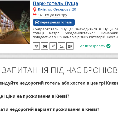
Парк-готель Пуща
Київ
, ул. Юнкерова, 20
~
14.0 км до центру
перевірений готель
Конгрес-готель "Пуща" знаходиться в Пущі-Вод
станції метро "Академмістечко". Номерн
складається з 165 номерів різних категорій. Кожен
Без передоплати

І ЗАПИТАННЯ ПІД ЧАС БРОНЮВ
ендуйте недорогий готель або хостел в центрі Києв
дні ціни на проживання в Києві?
брати недорогий варіант проживання в Києві?