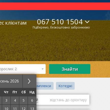
067 510 1504
ес клієнтам
Підберемо, безкоштовно забронюємо
Знайти
орослих: 2
сень 2026
отельно-ресторанні комплекси
Котеджі
Чт
Пт
Сб
Нд
гі
оцінки гостей
відстань до орієнтиру
3
4
5
6
10
11
12
13