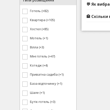
Типи розміщення
💬 Як вибр
Готель (+82)
🏨 Скільки
Квартира (+105)
Хостел (+85)
Мотель (+1)
Вілла (+3)
Міні готель (+47)
Котедж (+4)
Приватна садиба (+1)
База відпочинку (+1)
Шале (+1)
Бутік-готель (+3)