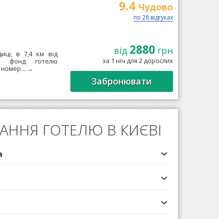
9.4
Чудово
по 28 відгуках
2880
від
грн
иці, в 7,4 км від
за 1 ніч для 2 дорослих
ий фонд готелю
 номер...
→
Забронювати
АННЯ ГОТЕЛЮ В КИЄВІ
а