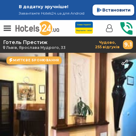
В додатку зручніше!
Встановити
Завантажте Hotels24.ua для Android
Готель Престиж
Чудово,
9.1
255 відгуків
Львів, Ярослава Мудрого, 33
МИТТЄВЕ БРОНЮВАННЯ