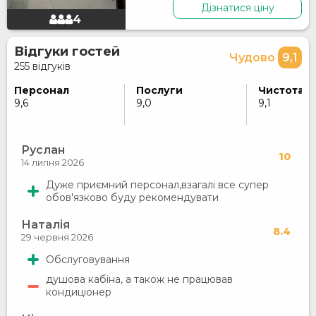
Дізнатися ціну
4
Відгуки гостей
Чудово
9,1
255 відгуків
Персонал
Послуги
Чистота
9,6
9,0
9,1
Руслан
10
14 липня 2026
Дуже приємний персонал,взагалі все супер
обов'язково буду рекомендувати
Наталія
8.4
29 червня 2026
Обслуговування
душова кабіна, а також не працював
кондиціонер