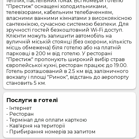
теплих, пастельних тонах. Всі номери готелю
"Престиж" оснащені холодильниками,
телевізорами, кабельним телебаченням,
власними ванними кімнатами з високоякісною
сантехнікою, сучасною системою безпеки. Для
зручності гостей безкоштовний Wi-Fi доступ.
Клієнти можуть залишити автомобіль на
вуличній міській стоянці (без охорони, кількість
місць обмежена) біля готелю або на платній
парковці в 200 м від готелю. У ресторані
"Престиж" пропонують широкий вибір страв
європейської кухні, ресторан працює до 19.00.
Готель розташований в 2.5 км від залізничного
вокзалу і площі "Ринок", відстань до аеропорту
становить 5 км.
Послуги в готелі
- Інтернет
- Ресторан
- Термінал для оплати карткою
- Кав'ярня на території
- Прибирання номерів за запитом