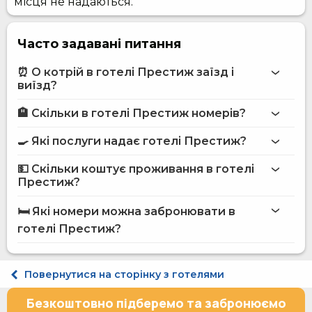
місця не надаються.
Часто задавані питання
⏰ О котрій в готелі Престиж заїзд і
виїзд?
🏨 Скільки в готелі Престиж номерів?
Більше інформації про Готель Престиж
готелі Престиж
🍳 Які послуги надає готелі Престиж?
на сайті
готелю Престиж
💵 Скільки коштує проживання в готелі
Інтернет
Престиж?
Ресторан
готелі Престиж
Термінал для оплати карткою
🛏️ Які номери можна забронювати в
Кав'ярня на території
на сайті Hotels24.ua
готелі Престиж?
Прибирання номерів за запитом
Стандарт одномісний 5 поверх
Стандарт двомісний кінг
Повернутися на сторінку з готелями
Стандарт двомісний Twin
Сімейний тримісний
Безкоштовно підберемо та забронюємо
Напівлюкс двомісний