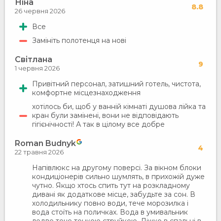
Ніна
8.8
26 червня 2026
Все
Замініть полотенця на нові
Світлана
9
1 червня 2026
Привітний персонал, затишний готель, чистота,
комфортне місцезнаходження
хотілось би, щоб у ванній кімнаті душова лійка та
кран були замінені, вони не відповідають
гігієнічності! А так в цілому все добре
Roman Budnyk
4
22 травня 2026
Напівлюкс на другому поверсі. За вікном блоки
кондиціонерів сильно шумлять, в прихожій дуже
чутно. Якщо хтось спить тут на розкладному
дивані як додаткове місце, забудьте за сон. В
холодильнику повно води, тече морозилка і
вода стоїть на поличках. Вода в умивальник
ледве тече тонкою струйкою. Ліжко в спальні в