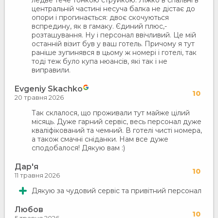
центральній частині несуча балка не дістає до
опори і прогинається: двоє скочуються
вспредину, як в гамаку. Єдиний плюс,-
розташування. Ну і персонал ввічливий. Це мій
останній візит був у ваш готель. Причому я тут
раніше зупинявся в цьому ж номері і готелі, так
тоді теж було купа нюансів, які так і не
виправили.
Evgeniy Skachko
10
20 травня 2026
Так склалося, що проживали тут майже цілий
місяць. Дуже гарний сервіс, весь персонал дуже
кваліфікований та чемний. В готелі чисті номера,
а також смачні сніданки. Нам все дуже
сподобалося! Дякую вам :)
Дар'я
10
11 травня 2026
Дякую за чудовий сервіс та привітний персонал
Любов
10
5 травня 2026