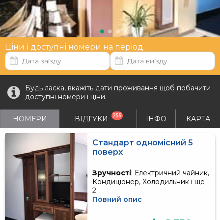
Ціни і доступні номери на період:
Будь ласка, вкажіть дати проживання щоб побачити
доступні номери і ціни.
255
НОМЕРИ
ВІДГУКИ
ІНФО
КАРТА
Стандарт одномісний 5
поверх
Зручності
: Електричний чайник,
Кондиціонер, Холодильник і ще
2
Повний опис