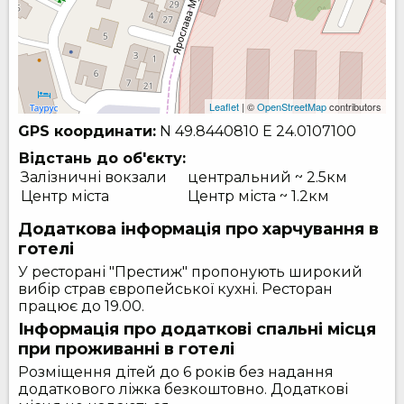
Leaflet
| ©
OpenStreetMap
contributors
GPS координати:
N 49.8440810
E 24.0107100
Відстань до об'єкту:
Залізничні вокзали
центральний ~ 2.5км
Центр міста
Центр міста ~ 1.2км
Додаткова інформація про харчування в
готелі
У ресторані "Престиж" пропонують широкий
вибір страв європейської кухні. Ресторан
працює до 19.00.
Інформація про додаткові спальні місця
при проживанні в готелі
Розміщення дітей до 6 років без надання
додаткового ліжка безкоштовно. Додаткові