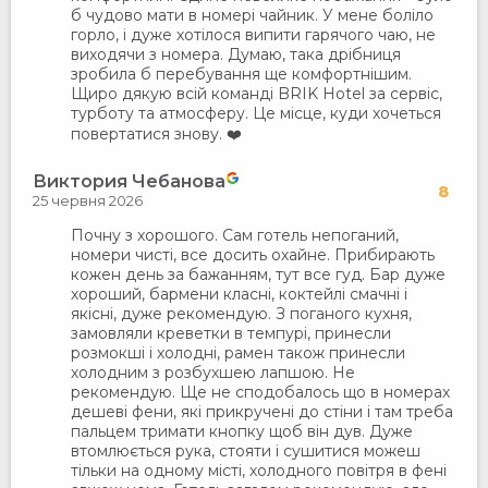
б чудово мати в номері чайник. У мене боліло
горло, і дуже хотілося випити гарячого чаю, не
виходячи з номера. Думаю, така дрібниця
зробила б перебування ще комфортнішим.
Щиро дякую всій команді BRIK Hotel за сервіс,
турботу та атмосферу. Це місце, куди хочеться
повертатися знову. ❤️
Виктория Чебанова
8
25 червня 2026
Почну з хорошого. Сам готель непоганий,
номери чисті, все досить охайне. Прибирають
кожен день за бажанням, тут все гуд. Бар дуже
хороший, бармени класні, коктейлі смачні і
якісні, дуже рекомендую. З поганого кухня,
замовляли креветки в темпурі, принесли
розмокші і холодні, рамен також принесли
холодним з розбухшею лапшою. Не
рекомендую. Ще не сподобалось що в номерах
дешеві фени, які прикручені до стіни і там треба
пальцем тримати кнопку щоб він дув. Дуже
втомлюється рука, стояти і сушитися можеш
тільки на одному місті, холодного повітря в фені