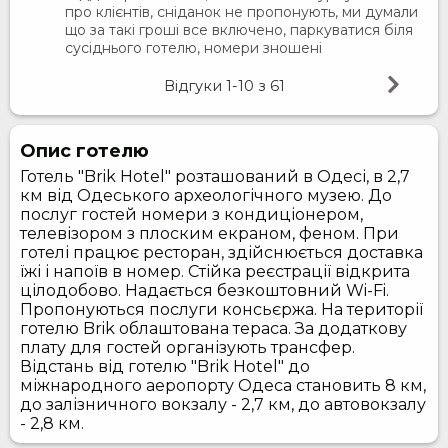
про клієнтів, сніданок не пропонують, ми думали
що за такі гроші все включено, паркуватися біля
сусіднього готелю, номери зношені
Відгуки
1-10
з
61
Опис готелю
Готель "Brik Hotel" розташований в Одесі, в 2,7
км від Одеського археологічного музею. До
послуг гостей номери з кондиціонером,
телевізором з плоским екраном, феном. При
готелі працює ресторан, здійснюється доставка
їжі і напоїв в номер. Стійка реєстрації відкрита
цілодобово. Надається безкоштовний Wi-Fi.
Пропонуються послуги консьєржа. На території
готелю Brik облаштована тераса. За додаткову
плату для гостей організують трансфер.
Відстань від готелю "Brik Hotel" до
міжнародного аеропорту Одеса становить 8 км,
до залізничного вокзалу - 2,7 км, до автовокзалу
- 2,8 км.