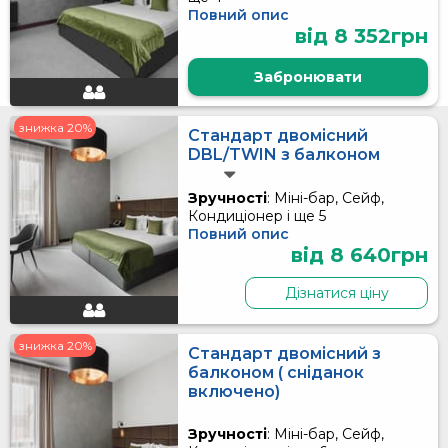
Повний опис
від 8 352грн
Забронювати
знижка 20%
Стандарт двомісний
DBL/TWIN з балконом
Зручності
: Міні-бар, Сейф,
Кондиціонер і ще 5
Повний опис
від 8 640грн
Дізнатися ціну
знижка 20%
Стандарт двомісний з
балконом ( сніданок
включено)
Зручності
: Міні-бар, Сейф,