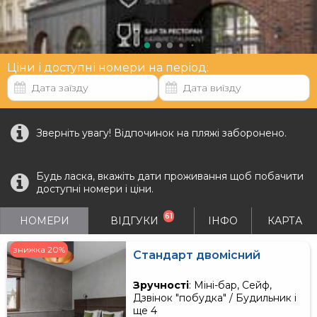
Ціни і доступні номери на період:
Зверніть увагу! Відпочинок на пляжі заборонено.
Будь ласка, вкажіть дати проживання щоб побачити
доступні номери і ціни.
61
НОМЕРИ
ВІДГУКИ
ІНФО
КАРТА
знижка 20%
Стандарт двомісний
Зручності
: Міні-бар, Сейф,
Дзвінок "побудка" / Будильник і
ще 4