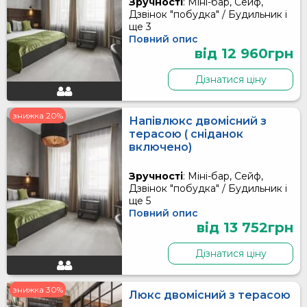
Зручності
: Міні-бар, Сейф,
Дзвінок "побудка" / Будильник і
ще 3
Повний опис
від 12 960грн
Дізнатися ціну
знижка 20%
Напівлюкс двомісний з
терасою ( сніданок
включено)
Зручності
: Міні-бар, Сейф,
Дзвінок "побудка" / Будильник і
ще 5
Повний опис
від 13 752грн
Дізнатися ціну
знижка 30%
Люкс двомісний з терасою