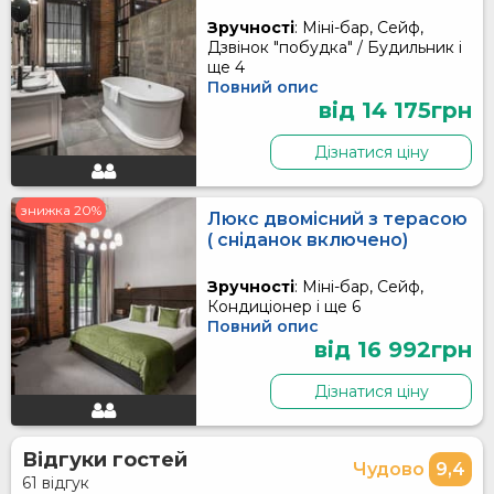
Зручності
: Міні-бар, Сейф,
Дзвінок "побудка" / Будильник і
ще 4
Повний опис
від 14 175грн
Дізнатися ціну
знижка 20%
Люкс двомісний з терасою
( сніданок включено)
Зручності
: Міні-бар, Сейф,
Кондиціонер і ще 6
Повний опис
від 16 992грн
Дізнатися ціну
Відгуки гостей
Чудово
9,4
61 відгук