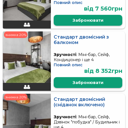
Повний опис
від 7 560грн
Забронювати
знижка 20%
Стандарт двомісний з
балконом
Зручності
: Міні-бар, Сейф,
Кондиціонер і ще 4
Повний опис
від 8 352грн
Забронювати
знижка 20%
Стандарт двомісний
(сніданок включено)
Зручності
: Міні-бар, Сейф,
Дзвінок "побудка" / Будильник і
ще 4