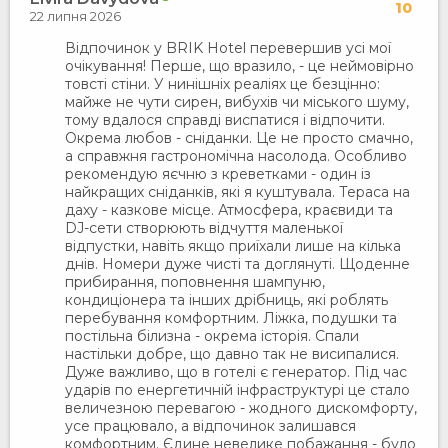
10
22 липня 2026
Відпочинок у BRIK Hotel перевершив усі мої
очікування! Перше, що вразило, - це неймовірно
товсті стіни. У нинішніх реаліях це безцінно:
майже не чути сирен, вибухів чи міського шуму,
тому вдалося справді виспатися і відпочити.
Окрема любов - сніданки. Це не просто смачно,
а справжня гастрономічна насолода. Особливо
рекомендую яєчню з креветками - один із
найкращих сніданків, які я куштувала. Тераса на
даху - казкове місце. Атмосфера, краєвиди та
DJ-сети створюють відчуття маленької
відпустки, навіть якщо приїхали лише на кілька
днів. Номери дуже чисті та доглянуті. Щоденне
прибирання, поповнення шампуню,
кондиціонера та інших дрібниць, які роблять
перебування комфортним. Ліжка, подушки та
постільна білизна - окрема історія. Спали
настільки добре, що давно так не висипалися.
Дуже важливо, що в готелі є генератор. Під час
ударів по енергетичній інфраструктурі це стало
величезною перевагою - жодного дискомфорту,
усе працювало, а відпочинок залишався
комфортним. Єдине невелике побажання - було