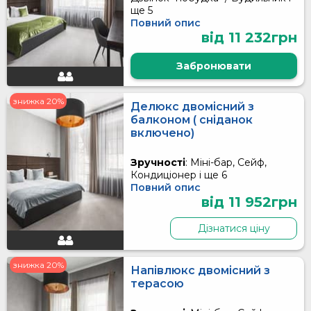
ще 5
Повний опис
від 11 232грн
Забронювати
знижка 20%
Делюкс двомісний з
балконом ( сніданок
включено)
Зручності
: Міні-бар, Сейф,
Кондиціонер і ще 6
Повний опис
від 11 952грн
Дізнатися ціну
знижка 20%
Напівлюкс двомісний з
терасою