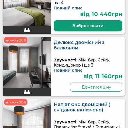
ще 4
Повний опис
від 10 440грн
Забронювати
знижка 20%
Делюкс двомісний з
балконом
Зручності
: Міні-бар, Сейф,
Кондиціонер і ще 3
Повний опис
від 11 160грн
Дізнатися ціну
знижка 20%
Напівлюкс двомісний (
сніданок включено)
Зручності
: Міні-бар, Сейф,
Дзвінок "побудка" / Будильник і