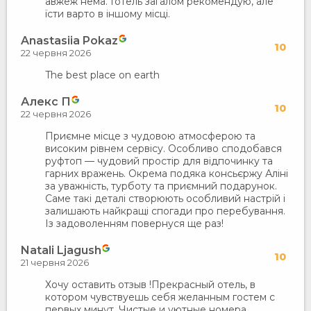
авжеж нема. Готель загалом рекомендую, але
їсти варто в іншому місці.
Anastasiia Pokaz
10
22 червня 2026
The best place on earth
Алекс П
10
22 червня 2026
Приємне місце з чудовою атмосферою та
високим рівнем сервісу. Особливо сподобався
руфтоп — чудовий простір для відпочинку та
гарних вражень. Окрема подяка консьєржу Аліні
за уважність, турботу та приємний подарунок.
Саме такі деталі створюють особливий настрій і
залишають найкращі спогади про перебування.
Із задоволенням повернуся ще раз!
Natali Ljagush
10
21 червня 2026
Хочу оставить отзыв !Прекрасный отель, в
котором чувствуешь себя желанным гостем с
первых минут. Чистые и уютные номера,