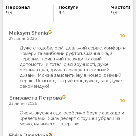
Персонал
Послуги
Чистота
9,4
9,4
9,4
Maksym Shania
10
27 липня 2026
Дуже сподобалося! Ідеальний сервіс, комфортні
номери та вайбовий руфтоп. Смачна їжа, а
персонал привітний і завжди готовий
допомогти. У готелі є всі зручності, дуже
резонна ціна, зручна локація та стильний
дизайн. Можна замовити їжу в номер, є нічний
сервіс. Літні події на руфтопі дуже цікаві. Дуже
рекомендую!
Елизавета Петрова
10
23 липня 2026
Очень вкусная еда, особенно боул с авокадо и
креветками. Жаль десерт с грушей убрали из
меню, ну ничего, потерплю
Elvira Davydova