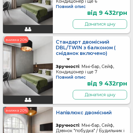
Кондиціонер і ще 6
Повний опис
від 9 432грн
Дізнатися ціну
знижка 20%
Стандарт двомісний
DBL/TWIN з балконом (
сніданок включено)
Зручності
: Міні-бар, Сейф,
Кондиціонер і ще 7
Повний опис
від 9 432грн
Дізнатися ціну
знижка 20%
Напівлюкс двомісний
Зручності
: Міні-бар, Сейф,
Дзвінок "побудка" / Будильник і