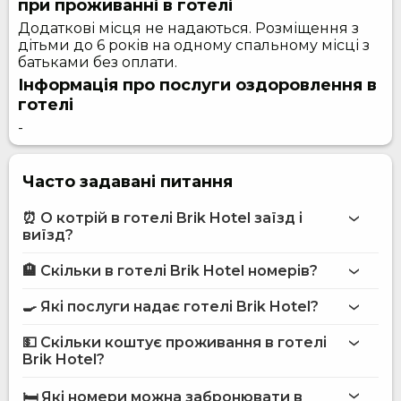
при проживанні в готелі
Додаткові місця не надаються. Розміщення з
дітьми до 6 років на одному спальному місці з
батьками без оплати.
Інформація про послуги оздоровлення в
готелі
-
Часто задавані питання
⏰ О котрій в готелі Brik Hotel заїзд і
виїзд?
🏨 Скільки в готелі Brik Hotel номерів?
Більше інформації про Готель Brik Hotel
готелі Brik Hotel
🍳 Які послуги надає готелі Brik Hotel?
на сайті
готелю Brik Hotel
💵 Скільки коштує проживання в готелі
Бар
Brik Hotel?
Інтернет
готелі Brik Hotel
Автостоянка
🛏️ Які номери можна забронювати в