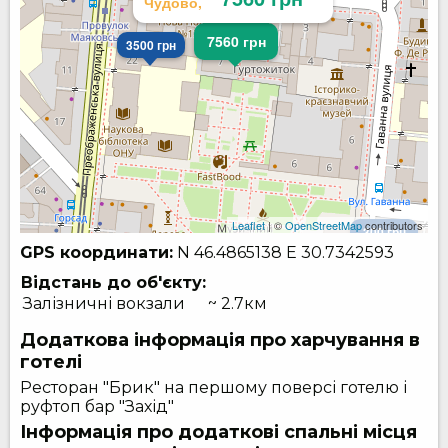
Чудово,
4200 грн
7560 грн
3500 грн
Leaflet
| ©
OpenStreetMap
contributors
300 грн
GPS координати:
N 46.4865138
E 30.7342593
Відстань до об'єкту:
Залізничні вокзали
~ 2.7км
Додаткова інформація про харчування в
готелі
Ресторан "Брик" на першому поверсі готелю і
руфтоп бар "Захід"
Інформація про додаткові спальні місця