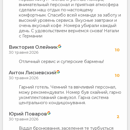
внимательный персонал и приятная атмосфера
сделали наш отдых по-настоящему
комфортным. Спасибо всей команде за заботу и
высокий уровень сервиса. Вкусные завтраки и
очень вкусный кофе .Номера убирали каждый
день. С удовольствием вернёмся снова! Натали
с Германии
Виктория Олейник
10
30 травня 2026
Отличный сервис и суперские бармены!
Антон Лисневский
10
30 травня 2026
Гарний готель. Чемний та ввічливий персонал,
можу рекомендувати. Номер був охайний, гарно
укомплектований санвузол. Гарна система
центрального кондиціонування.
Юрий Поваров
2
30 травня 2026
Відділ бронювання, заселення те турбується