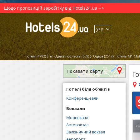
Щодо пропозицій заробітку від Hotels24.ua -->
укр
Готелі
(4782)
м. Одеса і область
(569)
Одеса
(251)
Готель M1 Clu
Показати карту
Го
Готелі біля об'єктів
Конференц-зали
Вокзали
Морвокзал
Автовокзал
Ф
Залізничний вокзал
Аеропорт