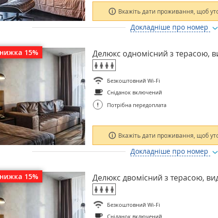
Вкажіть дати проживання, щоб ут
Докладніше про номер
знижка 15%
Делюкс одномісний з терасою, в
Безкоштовний Wi-Fi
Сніданок включений
!
Потрібна передоплата
Вкажіть дати проживання, щоб ут
Докладніше про номер
знижка 15%
Делюкс двомісний з терасою, ви
Безкоштовний Wi-Fi
Сніданок включений