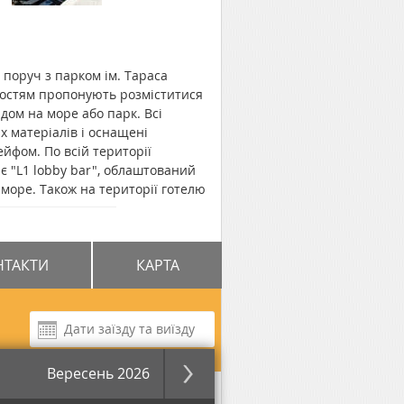
 поруч з парком ім. Тараса
 Гостям пропонують розміститися
ом на море або парк. Всі
 матеріалів і оснащені
ейфом. По всій території
 є "L1 lobby bar", облаштований
море. Також на території готелю
на рівні 6 поверху, де гостям
лі. Для любителів активного
у - самокати та велосипеди (лише
НТАКТИ
КАРТА
ює лише влітку). Послуги по
тне із внесенням завдатку.
ериторії готелю є безкоштовна
 залізничного вокзалу. До пляжу
Вересень 2026
 парк