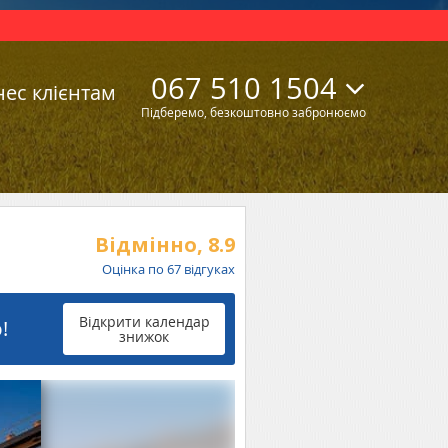
067 510 1504
нес клієнтам
Підберемо, безкоштовно забронюємо
Відмінно,
8.9
Оцінка по
67
відгуках
Відкрити календар
!
знижок