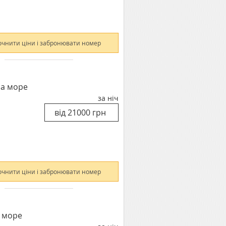
очнити ціни і забронювати номер
на море
за ніч
очнити ціни і забронювати номер
а море