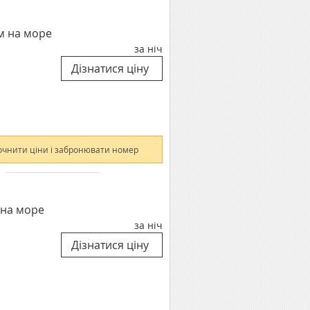
м на море
за ніч
очнити ціни і забронювати номер
 на море
за ніч