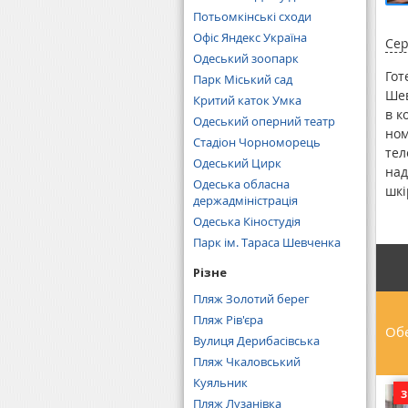
Потьомкінські сходи
Офіс Яндекс Україна
Сер
Одеський зоопарк
Гот
Парк Міський сад
Шев
Критий каток Умка
в к
Одеський оперний театр
ном
Стадіон Чорноморець
тел
Одеський Цирк
над
Одеська обласна
шкі
держадміністрація
від
Одеська Кіностудія
про
Парк ім. Тараса Шевченка
від
в л
Різне
пра
Пляж Золотий берег
Пос
Пляж Рів'єра
при
Обе
Вулиця Дерибасівська
"Ла
Пляж Чкаловський
Куяльник
Пляж Лузанівка