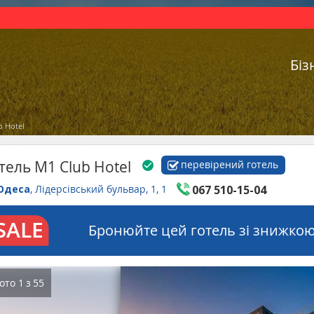
Біз
b Hotel
тель M1 Club Hotel
перевірений готель
Одеса
, Лідерсівський бульвар, 1, 1
067 510-15-04
Бронюйте цей готель зі знижкою
ото
1
з
55