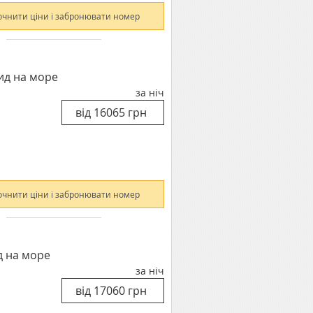
очнити ціни і забронювати номер
ид на море
за ніч
очнити ціни і забронювати номер
д на море
за ніч