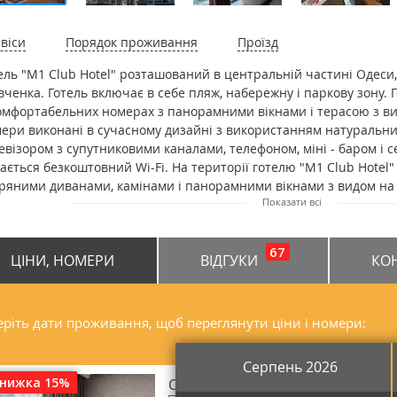
віси
Порядок проживання
Проїзд
ель "M1 Club Hotel" розташований в центральній частині Одеси,
ченка. Готель включає в себе пляж, набережну і паркову зону.
омфортабельних номерах з панорамними вікнами і терасою з вид
ери виконані в сучасному дизайні з використанням натуральних
евізором з супутниковими каналами, телефоном, міні - баром і с
ається безкоштовний Wi-Fi. На території готелю "M1 Club Hotel"
ряними диванами, камінами і панорамними вікнами з видом на 
Показати всі
критий перший в Одесі "Рrosecco & crudo бар", який знаходиться 
понують покуштувати страви з морепродуктів і авторські коктей
починку пропонується ряд розваг - прокат наземного транспорт
67
ЦІНИ, НОМЕРИ
ВІДГУКИ
КО
ітній період), літній відкритий басейн, дитячий майданчик (прац
нню та прасуванню одягу платні. Проживання із тваринами пла
луги спа-центру платні, необхідне попереднє замовлення. На т
ватна парковка. Готель "M1 Club Hotel" розташований в 2 км від
ріть дати проживання, щоб переглянути ціни і номери:
нжерон" кілька хвилин ходьби.
Серпень 2026
знижка 15%
Стандарт одномісний з видом на