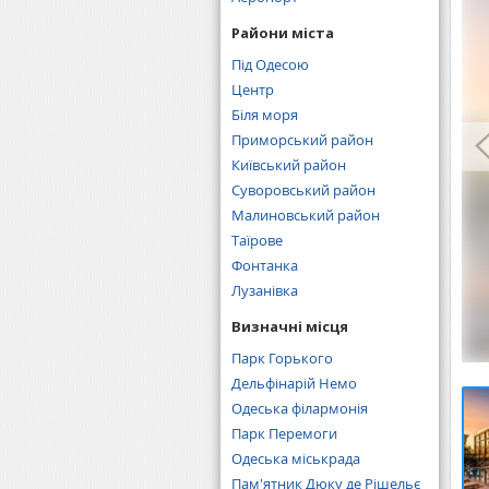
Райони міста
Під Одесою
Центр
Біля моря
Приморський район
Київський район
Суворовський район
Малиновський район
Таїрове
Фонтанка
Лузанівка
Визначні місця
Парк Горького
Дельфінарій Немо
Одеська філармонія
Парк Перемоги
Одеська міськрада
Пам'ятник Дюку де Рішельє