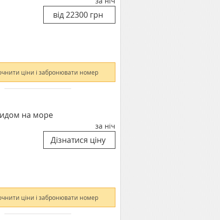
за ніч
очнити ціни і забронювати номер
видом на море
за ніч
очнити ціни і забронювати номер