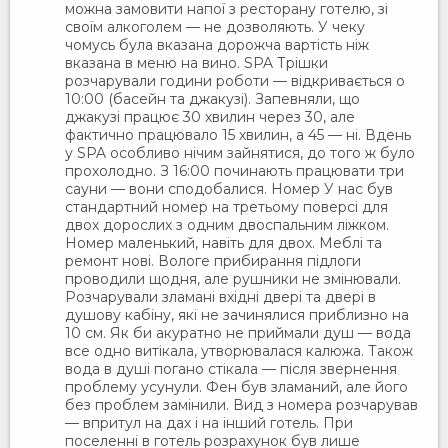
можна замовити напої з ресторану готелю, зі
своїм алкоголем — не дозволяють. У чеку
чомусь була вказана дорожча вартість ніж
вказана в меню на вино. SPA Трішки
розчарували години роботи — відкривається о
10:00 (басейн та джакузі). Запевняли, що
джакузі працює 30 хвилин через 30, але
фактично працювало 15 хвилин, а 45 — ні. Вдень
у SPA особливо нічим зайнятися, до того ж було
прохолодно. З 16:00 починають працювати три
сауни — вони сподобалися. Номер У нас був
стандартний номер на третьому поверсі для
двох дорослих з одним двоспальним ліжком.
Номер маленький, навіть для двох. Меблі та
ремонт нові. Вологе прибирання підлоги
проводили щодня, але рушники не змінювали.
Розчарували зламані вхідні двері та двері в
душову кабіну, які не зачинялися приблизно на
10 см. Як би акуратно не приймали душ — вода
все одно витікала, утворювалася калюжа. Також
вода в душі погано стікала — після звернення
проблему усунули. Фен був зламаний, але його
без проблем замінили. Вид з номера розчарував
— впритул на дах і на інший готель. При
поселенні в готель розрахунок був лише