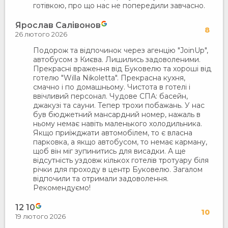
готівкою, про що нас не попередили завчасно.
Ярослав Салівонов
8
26 лютого 2026
Подорож та відпочинок через агенцію "JoinUp",
автобусом з Києва. Лишились задоволеними.
Прекрасні враження від Буковелю та хороші від
готелю "Willa Nikoletta". Прекрасна кухня,
смачно і по домашньому. Чистота в готелі і
ввічливий персонал. Чудове СПА: басейн,
джакузі та сауни. Тепер трохи побажань. У нас
був бюджетний мансардний номер, нажаль в
ньому немає навіть маленького холодильника.
Якщо приїжджати автомобілем, то є власна
парковка, а якщо автобусом, то немає карману,
щоб він міг зупинитись для висадки. А ще
відсутність уздовж кількох готелів тротуару біля
річки для проходу в центр Буковелю. Загалом
відпочили та отримали задоволення.
Рекомендуємо!
12 10
10
19 лютого 2026