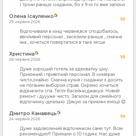
І трохи раніше сніданок, бо з 9-ої то вже запізно
Олена Ісауленко
10
29 червня 2026
Відпочивали в кінці червня,все сподобалось,
ввічливий персонал , заселили раніше , смачна
їжа , хочеться повертатися в таке місце
Христина
10
26 червня 2026
Дуже хороший готель за адекватну ціну.
Приємний і привітний персонал. В номерах
чисто,охайно. Смачна кухня і сніданки з досить
не поганим вибором страв. Окремо хочеться
відзначити спа. Теплі басейни,джакузі. Новий
ремонт і дуууже чисто. Загалом для сімейного
відпочинку ідеально. Дякую за приємні емоції 😊
Дмитро Канавець
10
24 червня 2026
Дуже задоволений відпочинком саме тут. Всім
рекомендую!!! Приїхали о 10 годині. Нас дуже