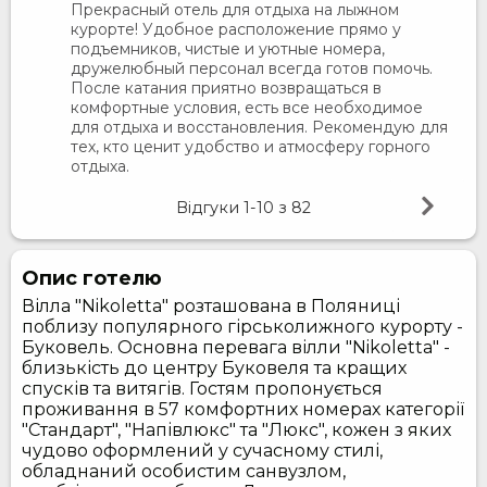
Прекрасный отель для отдыха на лыжном
курорте! Удобное расположение прямо у
подъемников, чистые и уютные номера,
дружелюбный персонал всегда готов помочь.
После катания приятно возвращаться в
комфортные условия, есть все необходимое
для отдыха и восстановления. Рекомендую для
тех, кто ценит удобство и атмосферу горного
отдыха.
Відгуки
1-10
з
82
Опис готелю
Вілла "Nikoletta" розташована в Поляниці
поблизу популярного гірськолижного курорту -
Буковель. Основна перевага вілли "Nikoletta" -
близькість до центру Буковеля та кращих
спусків та витягів. Гостям пропонується
проживання в 57 комфортних номерах категорії
"Стандарт", "Напівлюкс" та "Люкс", кожен з яких
чудово оформлений у сучасному стилі,
обладнаний особистим санвузлом,