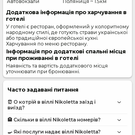
Автовокзали
Поляниця ~ 1.5км
Додаткова інформація про харчування в
готелі
У готелі є ресторан, оформлений у колоритному
народному стилі, де готують страви української
або традиційної європейської кухні.
Харчування по меню ресторану.
Інформація про додаткові спальні місця
при проживанні в готелі
Наявність та вартість додаткового місця
уточнювати при бронюванні.
Часто задавані питання
⏰ О котрій в віллі Nikoletta заїзд і
виїзд?
🏨 Скільки в віллі Nikoletta номерів?
Більше інформації про Вілла Nikoletta
віллі Nikoletta
🍳 Які послуги надає віллі Nikoletta?