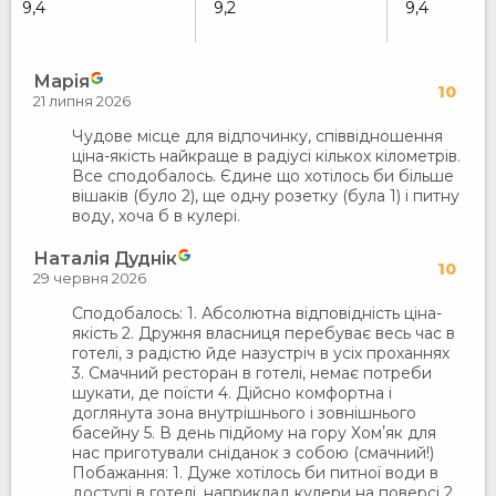
9,4
9,2
9,4
Марія
10
21 липня 2026
Чудове місце для відпочинку, співвідношення
ціна-якість найкраще в радіусі кількох кілометрів.
Все сподобалось. Єдине що хотілось би більше
вішаків (було 2), ще одну розетку (була 1) і питну
воду, хоча б в кулері.
Наталія Дуднік
10
29 червня 2026
Сподобалось: 1. Абсолютна відповідність ціна-
якість 2. Дружня власниця перебуває весь час в
готелі, з радістю йде назустріч в усіх проханнях
3. Смачний ресторан в готелі, немає потреби
шукати, де поїсти 4. Дійсно комфортна і
доглянута зона внутрішнього і зовнішнього
басейну 5. В день підйому на гору Хомʼяк для
нас приготували сніданок з собою (смачний!)
Побажання: 1. Дуже хотілось би питної води в
доступі в готелі, наприклад кулери на поверсі 2.