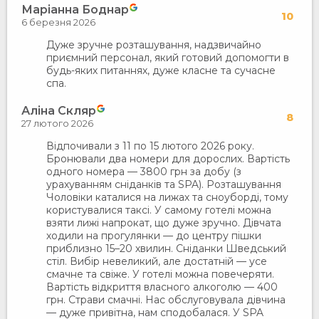
Маріанна Боднар
10
6 березня 2026
Дуже зручне розташування, надзвичайно
приємний персонал, який готовий допомогти в
будь-яких питаннях, дуже класне та сучасне
спа.
Аліна Скляр
8
27 лютого 2026
Відпочивали з 11 по 15 лютого 2026 року.
Бронювали два номери для дорослих. Вартість
одного номера — 3800 грн за добу (з
урахуванням сніданків та SPA). Розташування
Чоловіки каталися на лижах та сноуборді, тому
користувалися таксі. У самому готелі можна
взяти лижі напрокат, що дуже зручно. Дівчата
ходили на прогулянки — до центру пішки
приблизно 15–20 хвилин. Сніданки Шведський
стіл. Вибір невеликий, але достатній — усе
смачне та свіже. У готелі можна повечеряти.
Вартість відкриття власного алкоголю — 400
грн. Страви смачні. Нас обслуговувала дівчина
— дуже привітна, нам сподобалася. У SPA