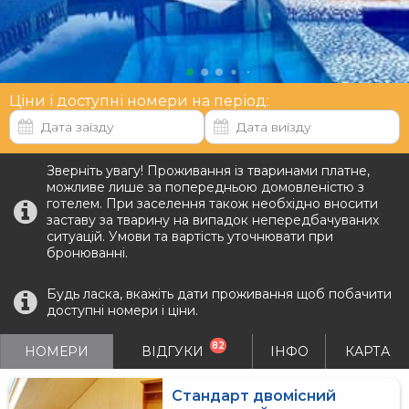
Ціни і доступні номери на період:
Зверніть увагу! Проживання із тваринами платне,
можливе лише за попередньою домовленістю з
готелем. При заселення також необхідно вносити
заставу за тварину на випадок непередбачуваних
ситуацій. Умови та вартість уточнювати при
бронюванні.
Будь ласка, вкажіть дати проживання щоб побачити
доступні номери і ціни.
82
НОМЕРИ
ВІДГУКИ
ІНФО
КАРТА
Стандарт двомісний