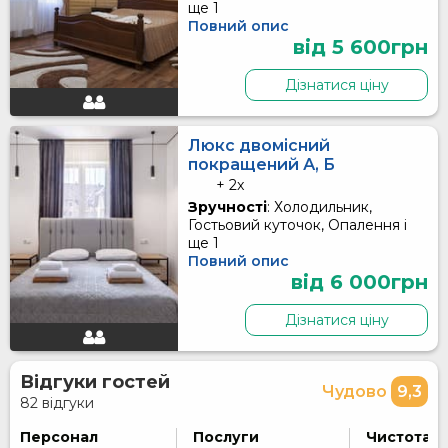
ще 1
Повний опис
від 5 600грн
Дізнатися ціну
Люкс двомісний
покращений А, Б
+ 2x
Зручності
: Холодильник,
Гостьовий куточок, Опалення і
ще 1
Повний опис
від 6 000грн
Дізнатися ціну
Відгуки гостей
Чудово
9,3
82 відгуки
Персонал
Послуги
Чистота