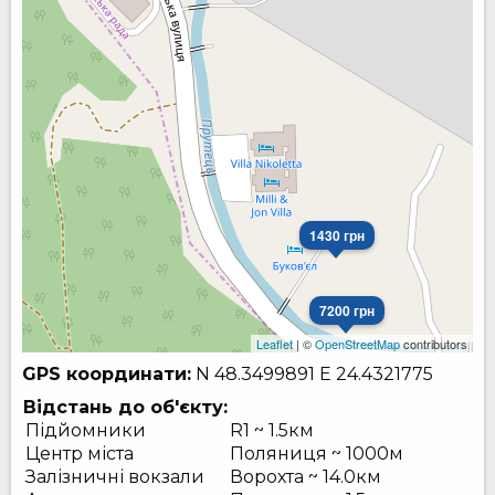
1430 грн
7200 грн
Leaflet
| ©
OpenStreetMap
contributors
GPS координати:
N 48.3499891
E 24.4321775
Відстань до об'єкту:
Підйомники
R1 ~ 1.5км
Центр міста
Поляниця ~ 1000м
Залізничні вокзали
Ворохта ~ 14.0км