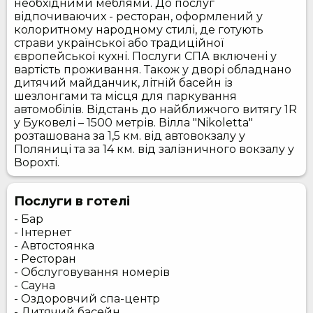
необхідними меблями. До послуг
відпочиваючих - ресторан, оформлений у
колоритному народному стилі, де готують
страви української або традиційної
європейської кухні. Послуги СПА включені у
вартість проживання. Також у дворі обладнано
дитячий майданчик, літній басейн із
шезлонгами та місця для паркування
автомобілів. Відстань до найближчого витягу 1R
у Буковелі – 1500 метрів. Вілла "Nikoletta"
розташована за 1,5 км. від автовокзалу у
Поляниці та за 14 км. від залізничного вокзалу у
Ворохті.
Послуги в готелі
- Бар
- Інтернет
- Автостоянка
- Ресторан
- Обслуговування номерів
- Сауна
- Оздоровчий спа-центр
- Дитячий басейн