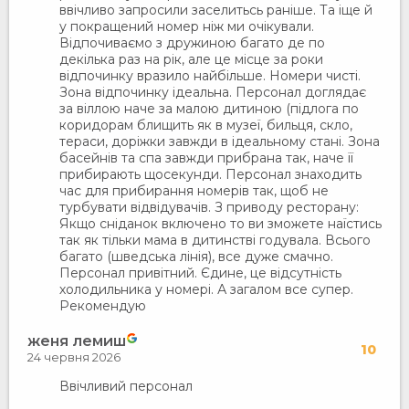
ввічливо запросили заселитьсь раніше. Та іще й
у покращений номер ніж ми очікували.
Відпочиваємо з дружиною багато де по
декілька раз на рік, але це місце за роки
відпочинку вразило найбільше. Номери чисті.
Зона відпочинку ідеальна. Персонал доглядає
за віллою наче за малою дитиною (підлога по
коридорам блищить як в музеї, бильця, скло,
тераси, доріжки завжди в ідеальному стані. Зона
басейнів та спа завжди прибрана так, наче її
прибирають щосекунди. Персонал знаходить
час для прибирання номерів так, щоб не
турбувати відвідувачів. З приводу ресторану:
Якщо сніданок включено то ви зможете наїстись
так як тільки мама в дитинстві годувала. Всього
багато (шведська лінія), все дуже смачно.
Персонал привітний. Єдине, це відсутність
холодильника у номері. А загалом все супер.
Рекомендую
женя лемиш
10
24 червня 2026
Ввічливий персонал