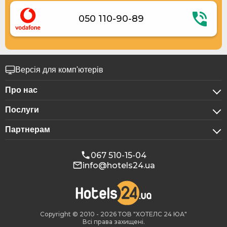
050 110-90-89
Версія для комп'ютерів
Про нас
Послуги
Про компанію
Партнерам
Для бізнес-клієнтів
Конфіденційність
Для готелів
Бронювання для груп
Публічна оферта
067 510-15-04
info@hotels24.ua
Програма для афіліатів
Конференц-зали
Наші партнери
Реклама на Hotels24
Copyright © 2010 - 2026 ТОВ "ХОТЕЛС 24 ЮА"
Всі права захищені.