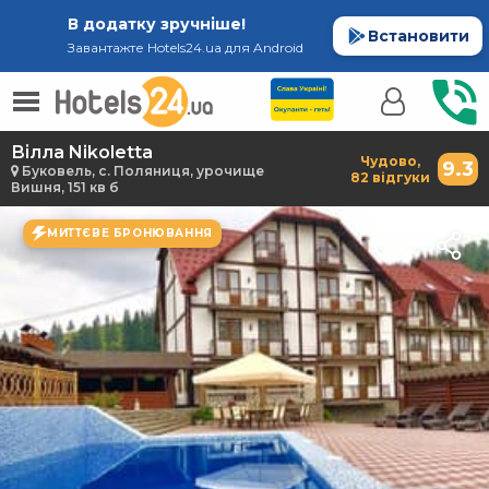
В додатку зручніше!
Встановити
Завантажте Hotels24.ua для Android
Вілла Nikoletta
Чудово,
9.3
Буковель, с. Поляниця, урочище
82 відгуки
Вишня, 151 кв б
МИТТЄВЕ БРОНЮВАННЯ