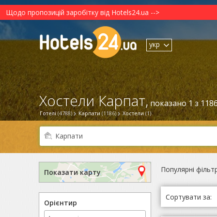
Щодо пропозицій заробітку від Hotels24.ua -->
укр
Хостели Карпат,
показано 1 з 118
Готелі
(4788)
Карпати
(1186)
Хостели
(1)
Популярні фільт
Показати карту
Сортувати за:
Орієнтир