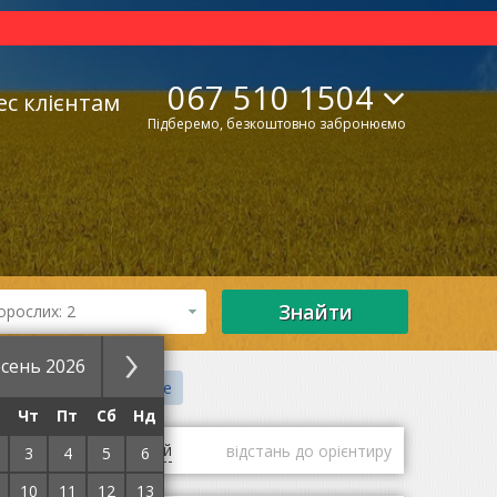
067 510 1504
ес клієнтам
Підберемо, безкоштовно забронюємо
Знайти
орослих: 2
сень 2026
елі
Вілли
Шале
Чт
Пт
Сб
Нд
гі
оцінки гостей
відстань до орієнтиру
3
4
5
6
10
11
12
13