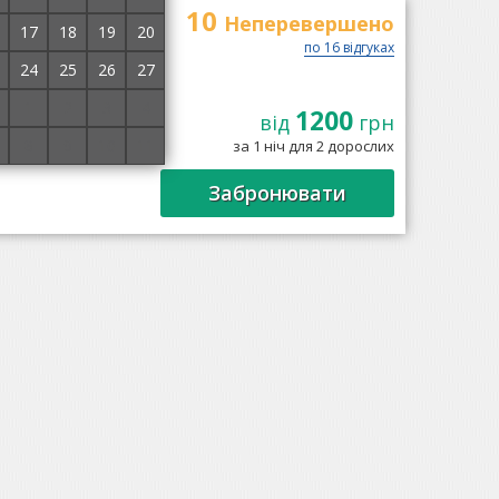
10
Неперевершено
17
18
19
20
по 16 відгуках
24
25
26
27
1
2
3
4
1200
від
грн
 Черемош, за 6 км
8
9
10
11
за 1 ніч для 2 дорослих
ться проживання у
Забронювати