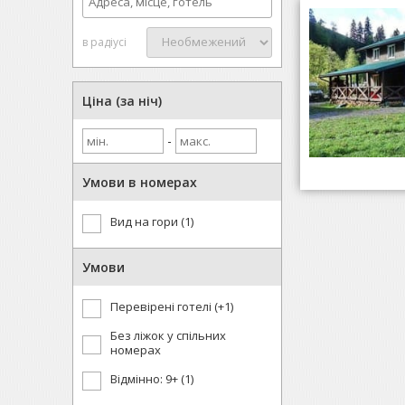
в радіусі
Ціна (за ніч)
-
Умови в номерах
Вид на гори (1)
Умови
Перевірені готелі (+1)
Без ліжок у спільних
номерах
Відмінно: 9+ (1)