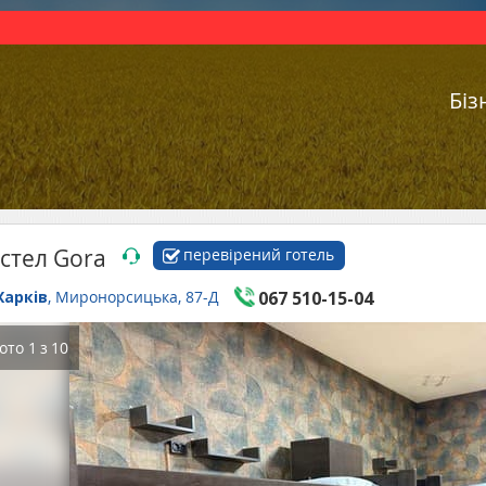
Біз
стел Gora
перевірений готель
Харків
, Миронорсицька, 87-Д
067 510-15-04
ото
1
з
10