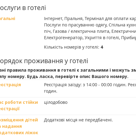
ослуги в готелі
агальні
Інтернет, Пральня, Термінал для оплати ка
Послуги по прасуванню одягу, Спільна кух
піч, Газова / електрична плита, Електричн
Електрогенератор, Укриття в готелі, Приб
Кількість номерів у готелі:
4
орядок проживання у готелі
ані правила проживання в готелі є загальними і можуть з
ипу номеру. Будь ласка, перевірте опис Вашого номеру.
еєстрація
Реєстрація заїзду:
з 14:00 - 00:00 годин.
Реєс
годин.
ас роботи стійки
цілодобово
еєстрації
озміщення дітей
Додаткові місця не передбачені.
а надання
одаткових ліжок