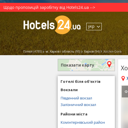
Щодо пропозицій заробітку від Hotels24.ua -->
укр
Готелі
(4785)
м. Харків і область
(95)
Харків
(94)
Хостел Gora
Показати карту
Хо
Готелі біля об'єктів
Вокзали
Ф
Південний вокзал
Залізничний вокзал
Райони міста
Комінтернівський район