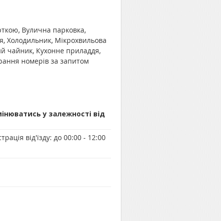
рткою, Вулична парковка,
ня, Холодильник, Мікрохвильова
ий чайник, Кухонне приладдя,
ирання номерів за запитом
мінюватись у залежності від
трація від'їзду:
до 00:00 - 12:00