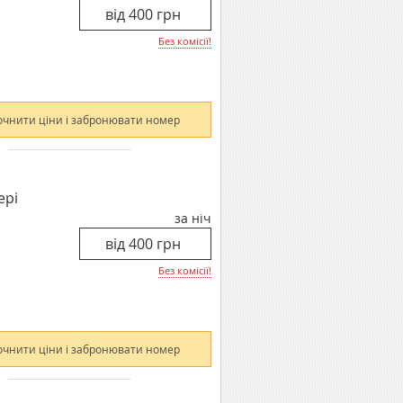
Без комісії!
очнити ціни і забронювати номер
ері
за ніч
Без комісії!
очнити ціни і забронювати номер