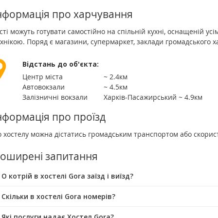
нформація про харчування
сті можуть готувати самостійно на спільній кухні, оснащеній ус
хнікою. Поряд є магазини, супермаркет, заклади громадського 
Відстань до об'єкта:
Центр міста
~ 2.4км
Автовокзали
~ 4.5км
Залізничні вокзали
Харків-Пасажирський ~ 4.9км
нформація про проїзд
 хостелу можна дістатись громадським транспортом або скорист
оширені запитання
О котрій в хостелі Gora заїзд і виїзд?
 Скільки в хостелі Gora номерів?
 Які послуги надає Хостел Gora?