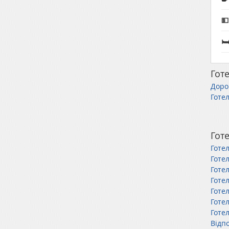


Готе
Дорог
Готел
Готе
Готе
Готе
Готел
Готе
Готе
Готе
Готе
Відп