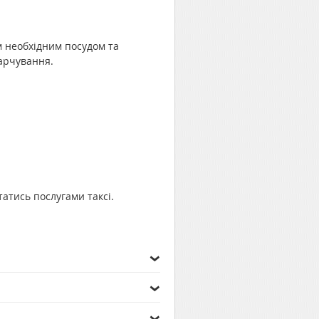
ім необхідним посудом та
харчування.
атись послугами таксі.