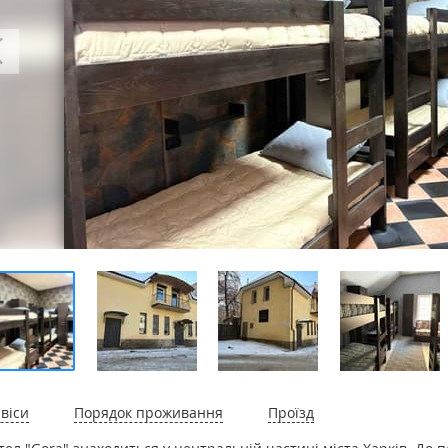
віси
Порядок проживання
Проїзд