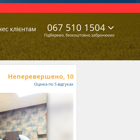
067 510 1504
нес клієнтам
Підберемо, безкоштовно забронюємо
Неперевершено,
10
Оцінка по
5
відгуках