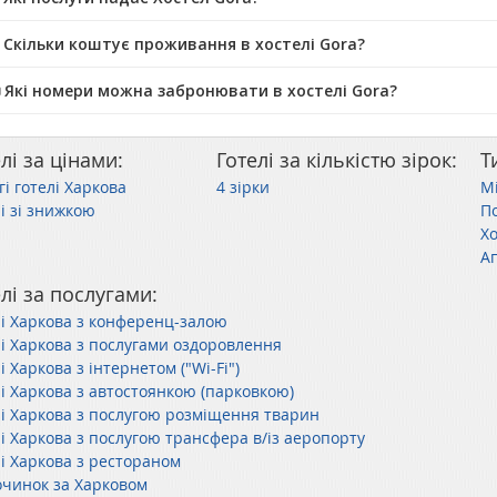
 Скільки коштує проживання в хостелі Gora?
️ Які номери можна забронювати в хостелі Gora?
лі за цінами:
Готелі за кількістю зірок:
Т
і готелі Харкова
4 зірки
Мі
і зі знижкою
П
Х
Ап
лі за послугами:
лі Харкова з конференц-залою
лі Харкова з послугами оздоровлення
і Харкова з інтернетом ("Wi-Fi")
лі Харкова з автостоянкою (парковкою)
лі Харкова з послугою розміщення тварин
лі Харкова з послугою трансфера в/із аеропорту
лі Харкова з рестораном
очинок за Харковом