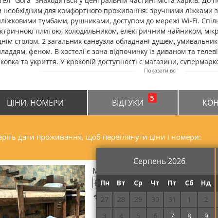
тел "Gora" знаходиться у центральній частині міста Харків. До 
м необхідним для комфортного проживання: зручними ліжками з
ліжковими тумбами, рушниками, доступом до мережі Wi-Fi. Спіл
ктричною плитою, холодильником, електричним чайником, мікр
днім столом. 2 загальних санвузла обладнані душем, умивальник
ладдям, феном. В хостелі є зона відпочинку із диваном та телев
ковка та укриття. У кроковій доступності є магазини, супермарке
Показати всі
инка громадського транспорту. Відстань від хостелу "Gora" до цен
овокзалу - 4,5 км, до залізничного вокзалу - 4,9 км.
5
ЦІНИ, НОМЕРИ
ВІДГУКИ
КОН
ріть дати проживання, щоб переглянути ціни і номери:
Серпень 2026
Місце у загальному 10-місному 
Пн
Вт
Ср
Чт
Пт
Сб
Нд
10
Безкоштовний Wi-Fi
27
28
29
30
31
1
2
3
4
5
6
7
8
9