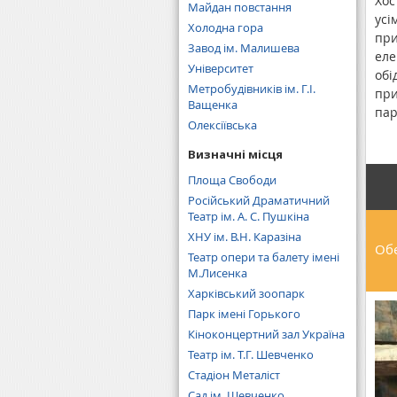
Хос
Майдан повстання
усі
Холодна гора
при
Завод ім. Малишева
еле
Університет
обі
Метробудівників ім. Г.І.
при
Ващенка
пар
Олексіївська
зуп
авт
Визначні місця
Площа Свободи
Російський Драматичний
Театр ім. А. C. Пушкіна
ХНУ ім. В.Н. Каразіна
Обе
Театр опери та балету імені
М.Лисенка
Харківський зоопарк
Парк імені Горького
Кіноконцертний зал Україна
Театр ім. Т.Г. Шевченко
Стадіон Металіст
Сад ім. Шевченко