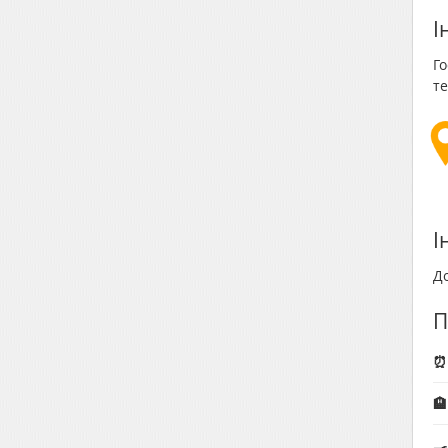
І
Го
те
І
До
П
⏰ 
🏨
