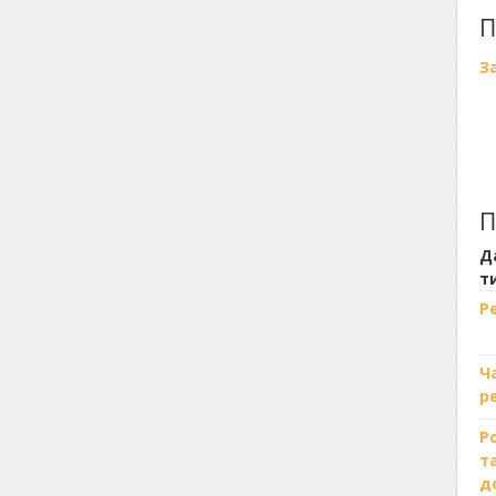
П
З
П
Д
т
Р
Ч
р
Р
т
д