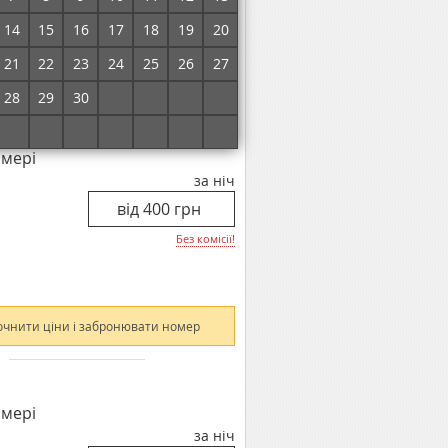
14
15
16
17
18
19
20
21
22
23
24
25
26
27
очнити ціни і забронювати номер
28
29
30
1
2
3
4
5
6
7
8
9
10
11
омері
за ніч
Без комісії!
очнити ціни і забронювати номер
омері
за ніч