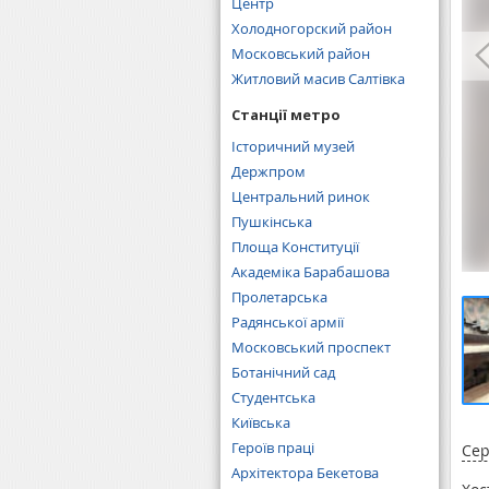
Центр
Холодногорский район
Московський район
Житловий масив Салтівка
Станції метро
Історичний музей
Держпром
Центральний ринок
Пушкінська
Площа Конституції
Академіка Барабашова
Пролетарська
Радянської армії
Московський проспект
Ботанічний сад
Студентська
Київська
Героїв праці
Сер
Архітектора Бекетова