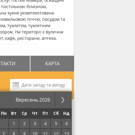
послуг гостей номери, оснащені
 постільною білизною,
ьна кухня укомплектована
охвильовою піччю, посудом та
ом, туалетом, туалетним
ізором. На території є вулична
т, кафе, ресторани, аптека,
тру міста складає 2,4 км, до
ТАКТИ
КАРТА
Вересень 2026
номері
за ніч
Пн
Вт
Ср
Чт
Пт
Сб
Нд
31
1
2
3
4
5
6
Без комісії!
7
8
9
10
11
12
13