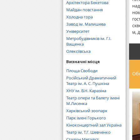
Архітектора Бекетова
над
Майдан повстання
ном
Холодна гора
гос
Завод ім. Малишева
скв
Університет
м, 
Метробудівників ім. Г.І.
Ващенка
Олексіївська
Визначні місця
Площа Свободи
Обе
Російський Драматичний
Театр ім. А. C. Пушкіна
ХНУ ім. В.Н. Каразіна
Театр опери та балету імені
М.Лисенка
Харківський зоопарк
Парк імені Горького
Кіноконцертний зал Україна
Театр ім. Т.Г. Шевченко
Стадіон Металіст