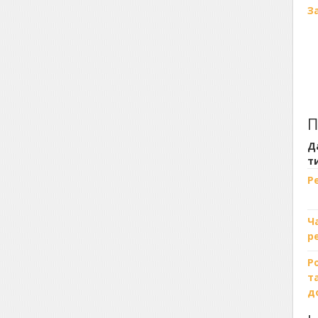
З
П
Д
т
Р
Ч
р
Р
т
д