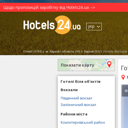
Щодо пропозицій заробітку від Hotels24.ua -->
укр
Готелі
(4784)
м. Харків і область
(94)
Харків
(93)
Готель Вікторія
Показати карту
Го
Готелі біля об'єктів
Вокзали
Ф
Південний вокзал
Залізничний вокзал
Райони міста
Комінтернівський район