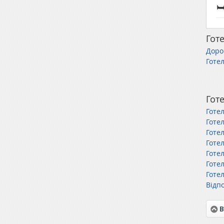

Готе
Дорог
Готел
Готе
Готе
Готе
Готел
Готе
Готе
Готе
Готе
Відп
В