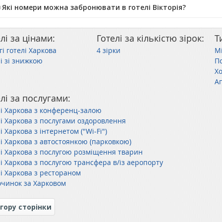
️ Які номери можна забронювати в готелі Вікторія?
лі за цінами:
Готелі за кількістю зірок:
Т
і готелі Харкова
4 зірки
Мі
і зі знижкою
П
Х
Ап
лі за послугами:
лі Харкова з конференц-залою
лі Харкова з послугами оздоровлення
і Харкова з інтернетом ("Wi-Fi")
лі Харкова з автостоянкою (парковкою)
лі Харкова з послугою розміщення тварин
лі Харкова з послугою трансфера в/із аеропорту
лі Харкова з рестораном
очинок за Харковом
гору сторінки