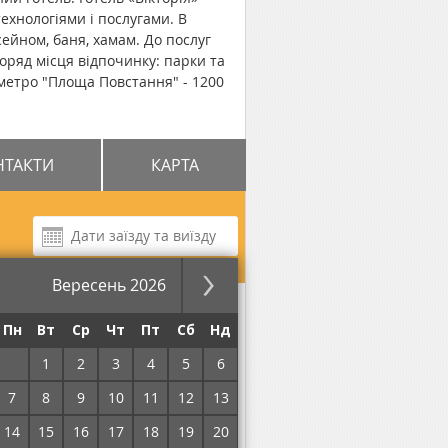
ехнологіями і послугами. В
сейном, баня, хамам. До послуг
оряд місця відпочинку: парки та
ї метро "Площа Повстання" - 1200
НТАКТИ
КАРТА
Вересень 2026
за ніч
Пн
Вт
Ср
Чт
Пт
Сб
Нд
31
1
2
3
4
5
6
7
8
9
10
11
12
13
14
15
16
17
18
19
20