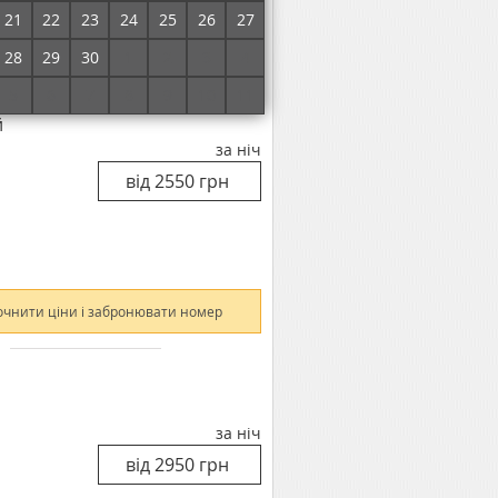
21
22
23
24
25
26
27
очнити ціни і забронювати номер
28
29
30
1
2
3
4
5
6
7
8
9
10
11
й
за ніч
очнити ціни і забронювати номер
за ніч