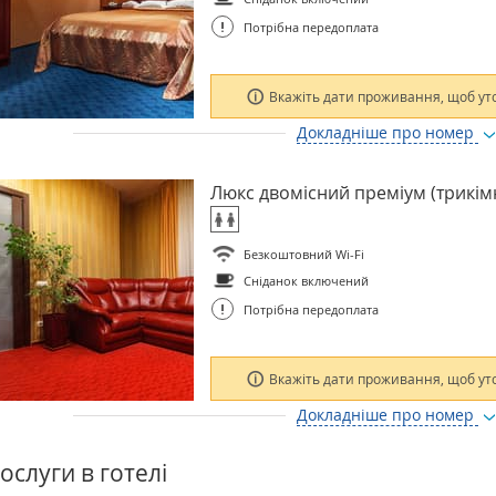
!
Потрібна передоплата
Вкажіть дати проживання, щоб ут
Докладніше про номер
Люкс двомісний преміум (трикім
Безкоштовний Wi-Fi
Сніданок включений
!
Потрібна передоплата
Вкажіть дати проживання, щоб ут
Докладніше про номер
ослуги в готелі