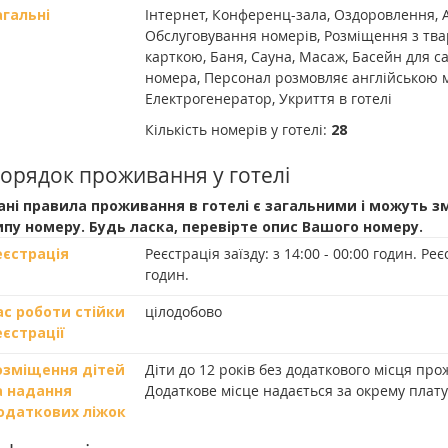
агальні
Інтернет, Конференц-зала, Оздоровлення, 
Обслуговування номерів, Розміщення з тва
карткою, Баня, Сауна, Масаж, Басейн для 
номера, Персонал розмовляє англійською 
Електрогенератор, Укриття в готелі
Кількість номерів у готелі:
28
орядок проживання у готелі
ані правила проживання в готелі є загальними і можуть з
ипу номеру. Будь ласка, перевірте опис Вашого номеру.
еєстрація
Реєстрація заїзду:
з 14:00 - 00:00 годин.
Реєс
годин.
ас роботи стійки
цілодобово
еєстрації
озміщення дітей
Діти до 12 років без додаткового місця пр
а надання
Додаткове місце надається за окрему плату
одаткових ліжок