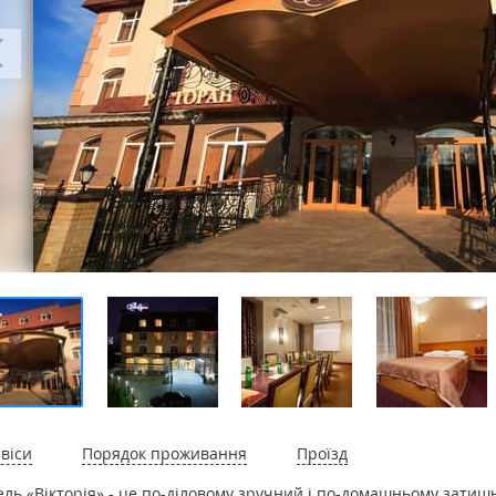
віси
Порядок проживання
Проїзд
ель «Вікторія» - це по-діловому зручний і по-домашньому затишн