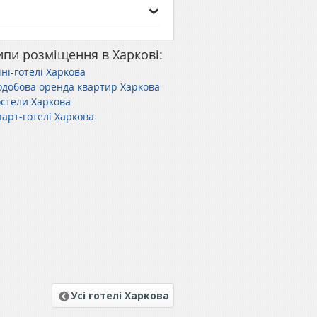
ипи розміщення в Харкові:
ні-готелі Харкова
одобова оренда квартир Харкова
остели Харкова
арт-готелі Харкова
Усі готелі Харкова