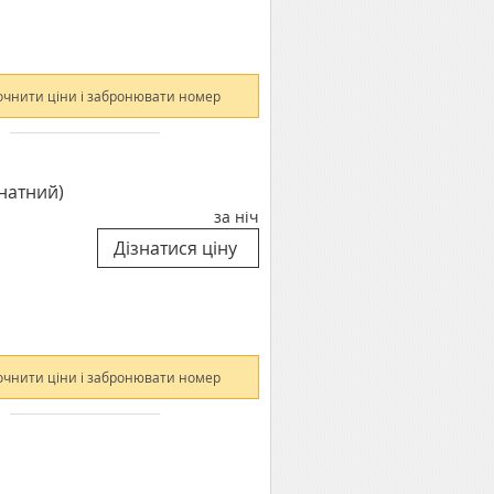
очнити ціни і забронювати номер
натний)
за ніч
очнити ціни і забронювати номер