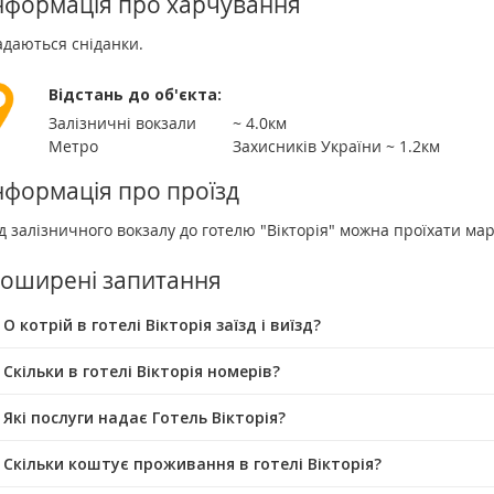
нформація про харчування
адаються сніданки.
Відстань до об'єкта:
Залізничні вокзали
~ 4.0км
Метро
Захисників України ~ 1.2км
нформація про проїзд
д залізничного вокзалу до готелю "Вікторія" можна проїхати ма
оширені запитання
О котрій в готелі Вікторія заїзд і виїзд?
 Скільки в готелі Вікторія номерів?
 Які послуги надає Готель Вікторія?
 Скільки коштує проживання в готелі Вікторія?