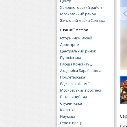
Центр
Холодногорский район
Московський район
Житловий масив Салтівка
Станції метро
Історичний музей
Держпром
Центральний ринок
Пушкінська
Площа Конституції
Академіка Барабашова
Пролетарська
Радянської армії
Московський проспект
Ботанічний сад
Студентська
Київська
Сер
Наукова
Героїв праці
Гот