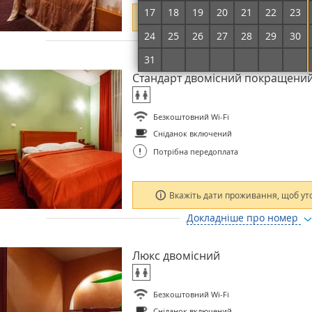
17
18
19
20
21
22
23
Вкажіть дати проживання, щоб ут
24
25
26
27
28
29
30
Докладніше про номер
31
1
2
3
4
5
6
Стандарт двомісний покращени
Безкоштовний Wi-Fi
Сніданок включений
!
Потрібна передоплата
Вкажіть дати проживання, щоб ут
Докладніше про номер
Люкс двомісний
Безкоштовний Wi-Fi
Сніданок включений