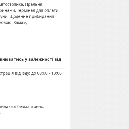
Автостоянка, Пральня,
ринами, Термінал для оплати
сауни, Щоденне прибирання
мовою, Хамам,
мінюватись у залежності від
трація від'їзду:
до 08:00 - 13:00
оживають безкоштовно.
.