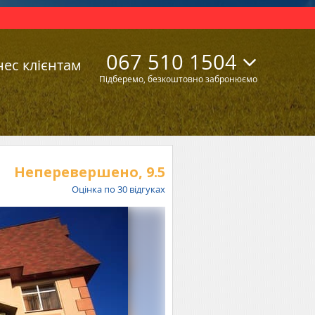
067 510 1504
нес клієнтам
Підберемо, безкоштовно забронюємо
Неперевершено,
9.5
Оцінка по
30
відгуках