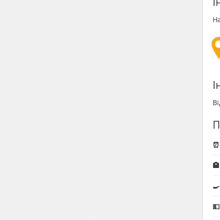
І
Н
І
Ві
П
⏰ 
🏨
🍳
