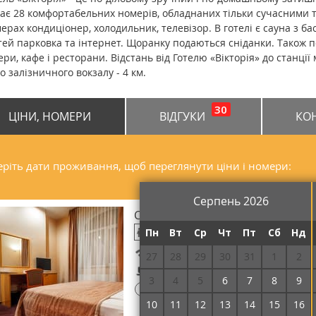
ає 28 комфортабельних номерів, обладнаних тільки сучасними т
ерах кондиціонер, холодильник, телевізор. В готелі є сауна з ба
тей парковка та інтернет. Щоранку подаються сніданки. Також п
ери, кафе і ресторани. Відстань від Готелю «Вікторія» до станці
до залізничного вокзалу - 4 км.
30
ЦІНИ, НОМЕРИ
ВІДГУКИ
КО
ріть дати проживання, щоб переглянути ціни і номери:
Серпень 2026
Стандарт двомісний
Пн
Вт
Ср
Чт
Пт
Сб
Нд
Безкоштовний Wi-Fi
27
28
29
30
31
1
2
Сніданок включений
3
4
5
6
7
8
9
!
Потрібна передоплата
10
11
12
13
14
15
16