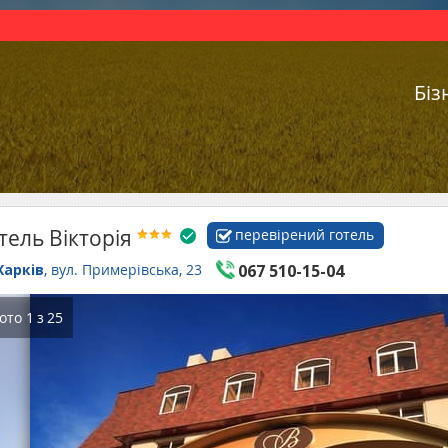
Біз
тель Вікторія
перевірений готель
Харків
, вул. Примерівська, 23
067 510-15-04
ото
1
з
25