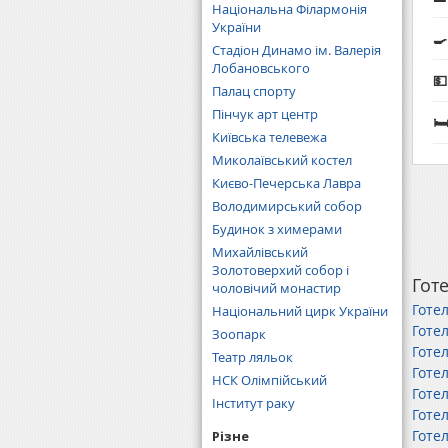
Національна Філармонія
України

Стадіон Динамо ім. Валерія
Лобановського

Палац спорту
Пінчук арт центр

Київська телевежа
Миколаївський костел
Києво-Печерська Лавра
Володимирський собор
Будинок з химерами
Михайлівський
Золотоверхий собор і
Готе
чоловічий монастир
Готе
Національний цирк України
Готе
Зоопарк
Готе
Театр ляльок
Готе
НСК Олімпійський
Готел
Інститут раку
Готе
Готе
Різне