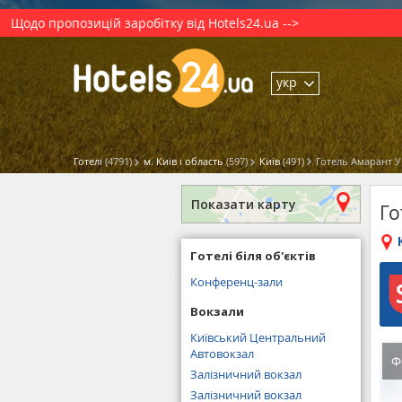
Щодо пропозицій заробітку від Hotels24.ua -->
укр
Готелі
(4791)
м. Київ і область
(597)
Київ
(491)
Готель Амарант 
Показати карту
Го
Готелі біля об'єктів
Конференц-зали
Вокзали
Київський Центральний
Автовокзал
Ф
Залізничний вокзал
Залізничний вокзал