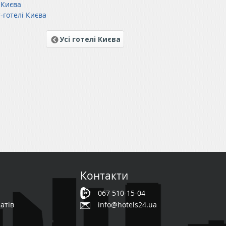
 Києва
-готелі Києва
Усі готелі Києва
Контакти
067 510-15-04
атів
info@hotels24.ua