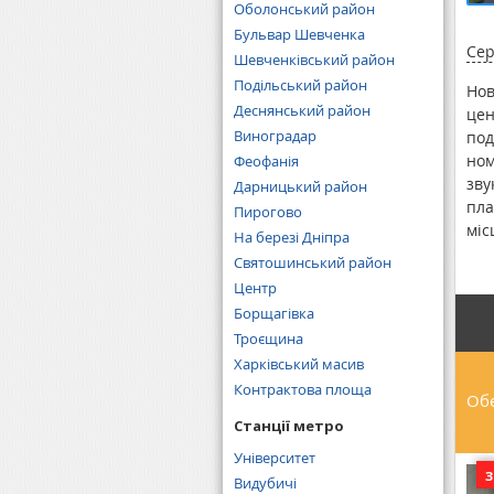
Оболонський район
Бульвар Шевченка
Сер
Шевченківський район
Подільський район
Нов
Деснянський район
цен
Виноградар
под
ном
Феофанія
зву
Дарницький район
пла
Пирогово
міс
На березі Дніпра
про
Святошинський район
і п
Центр
від
Борщагівка
реє
Троєщина
щор
Харківський масив
суч
Контрактова площа
цен
Обе
між
Станції метро
Університет
Видубичі