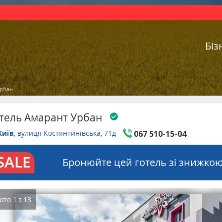
Біз
Урбан
тель Амарант Урбан
Київ
, вулиця Костянтинівська, 71д
067 510-15-04
Бронюйте цей готель зі знижкою
ото
1
з
18