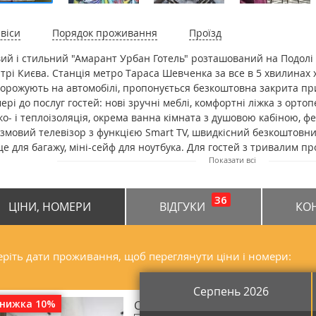
віси
Порядок проживання
Проїзд
ий і стильний "Амарант Урбан Готель" розташований на Подолі 
трі Києва. Станція метро Тараса Шевченка за все в 5 хвилинах х
орожують на автомобілі, пропонується безкоштовна закрита пр
ері до послуг гостей: нові зручні меблі, комфортні ліжка з ор
ко- і теплоізоляція, окрема ванна кімната з душовою кабіною, ф
змовий телевізор з функцією Smart TV, швидкісний безкоштовний
це для багажу, міні-сейф для ноутбука. Для гостей з тривалим
Показати всі
сторі 2-кімнатні апартаменти з міні-кухнею. На першому повер
росторе лобі. Є зона для роботи з ноутбуком, для гри в більярд а
починку з м'якими диванами і кріслами, де можна приємно посид
36
ЦІНИ, НОМЕРИ
ВІДГУКИ
КО
страції і лобі-бар до послуг гостей цілодобово. В готелі є кафе н
анку для гостей сервірують сніданки. Для гостей, що стежать 
асний і функціональний тренажерний зал. Готель "Амарант Урбан
трального залізничного вокзалу міста, до центру міста і Майдану
ріть дати проживання, щоб переглянути ціни і номери:
народного аеропорту Бориспіль - 39,4 км, аеропорт «Жуляни» в 1
Серпень 2026
знижка 10%
Стандарт одномісний Таун