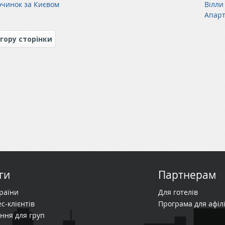
очинок за Києвом
Вілли
Апарт
гору сторінки
ги
Партнерам
країни
Для готелів
с-клієнтів
Програма для афілі
ння для груп