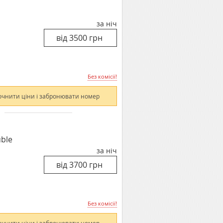
за ніч
Без комісії!
очнити ціни і забронювати номер
ble
за ніч
Без комісії!