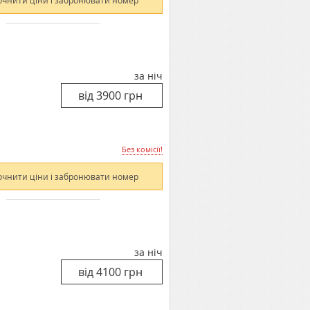
очнити ціни і забронювати номер
за ніч
Без комісії!
очнити ціни і забронювати номер
за ніч