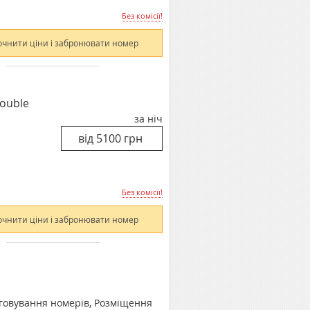
Без комісії!
очнити ціни і забронювати номер
Double
за ніч
Без комісії!
очнити ціни і забронювати номер
уговування номерів, Розміщення