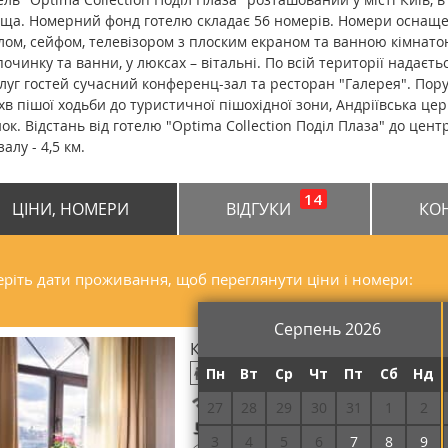
ща. Номерний фонд готелю складає 56 номерів. Номери оснаще
лом, сейфом, телевізором з плоским екраном та ванною кімнат
починку та ванни, у люксах – вітальні. По всій території надаєт
луг гостей сучасний конференц-зал та ресторан "Галерея". Пору
 хв пішої ходьби до туристичної пішохідної зони, Андріївська це
ок. Відстань від готелю "Optima Collection Поділ Плаза" до центру
залу - 4,5 км.
14
ЦІНИ, НОМЕРИ
ВІДГУКИ
КО
ріть дати проживання, щоб переглянути ціни і номери:
Серпень 2026
Класік одномісний Single
Пн
Вт
Ср
Чт
Пт
Сб
Нд
Безкоштовний Wi-Fi
27
28
29
30
31
1
2
Сніданок включений
3
4
5
6
7
8
9