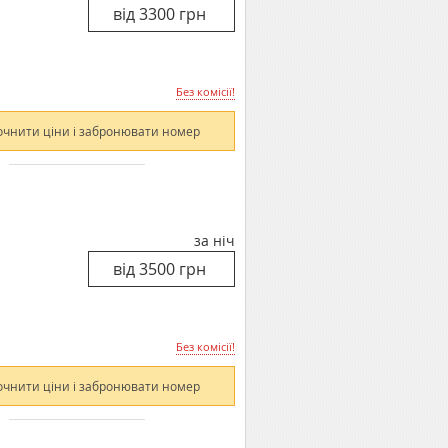
Без комісії!
очнити ціни і забронювати номер
за ніч
Без комісії!
очнити ціни і забронювати номер