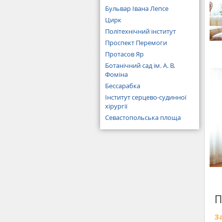
Бульвар Івана Лепсе
Цирк
Політехнічний інститут
Проспект Перемоги
Протасов Яр
Ботанічний сад ім. А. В.
Фоміна
Бессарабка
Інститут серцево-судинної
хірургії
Севастопольська площа
П
З