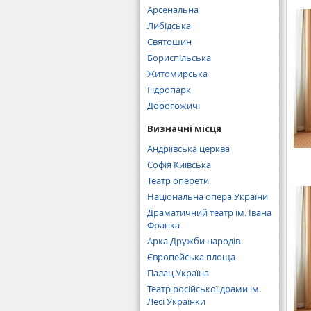
Арсенальна
Либідська
Святошин
Бориспільська
Житомирська
Гідропарк
Дорогожичі
Визначні місця
Андріївська церква
Софія Київська
Театр оперети
Національна опера України
Драматичний театр ім. Івана
Франка
Арка Дружби народів
Європейська площа
Палац Україна
Театр російської драми ім.
Лесі Українки