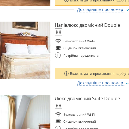
Вкажіть дати проживання, щоб ут
Докладніше про номер
Напівлюкс двомісний Double
Безкоштовний Wi-Fi
Сніданок включений
!
Потрібна передоплата
Вкажіть дати проживання, щоб ут
Докладніше про номер
Люкс двомісний Suite Double
Безкоштовний Wi-Fi
Сніданок включений
!
Потрібна передоплата