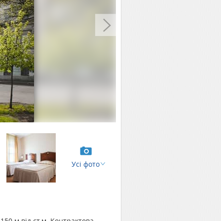
Усі фото
 150 м від ст.м. Контрактова