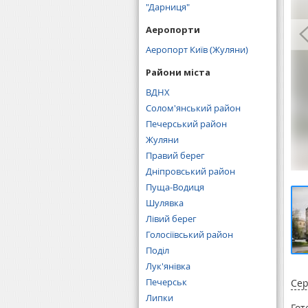
"Дарниця"
Аеропорти
Аеропорт Київ (Жуляни)
Райони міста
ВДНХ
Солом'янський район
Печерський район
Жуляни
Правий берег
Дніпровський район
Пуща-Водиця
Шулявка
Лівий берег
Голосіївський район
Поділ
Лук'янівка
Печерськ
Сер
Липки
Гот