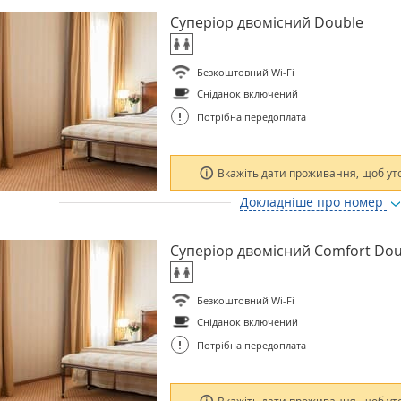
Суперіор двомісний Double
Безкоштовний Wi-Fi
Сніданок включений
!
Потрібна передоплата
Вкажіть дати проживання, щоб ут
Докладніше про номер
Суперіор двомісний Comfort Dou
Безкоштовний Wi-Fi
Сніданок включений
!
Потрібна передоплата