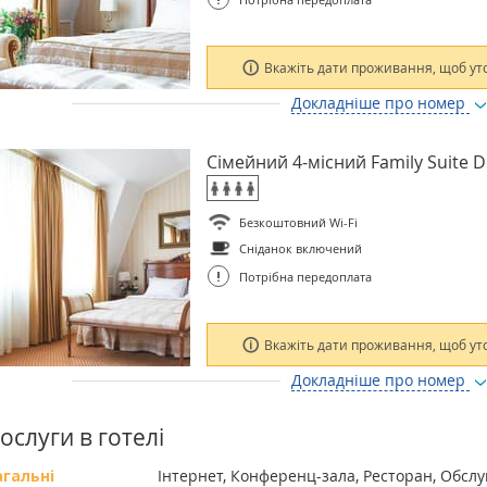
Вкажіть дати проживання, щоб ут
Докладніше про номер
Сімейний 4-місний Family Suite 
Безкоштовний Wi-Fi
Сніданок включений
!
Потрібна передоплата
Вкажіть дати проживання, щоб ут
Докладніше про номер
ослуги в готелі
агальні
Інтернет, Конференц-зала, Ресторан, Обсл