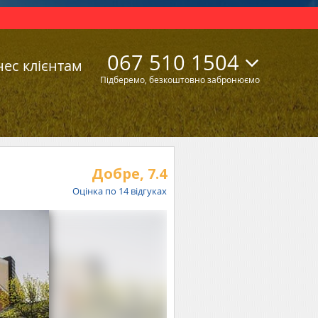
067 510 1504
нес клієнтам
Підберемо, безкоштовно забронюємо
Добре,
7.4
Оцінка по
14
відгуках