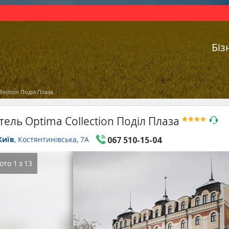
Біз
lection Поділ Плаза
тель Optima Collection Поділ Плаза
Київ
, Костянтинівська, 7A
067 510-15-04
ото
1
з
13