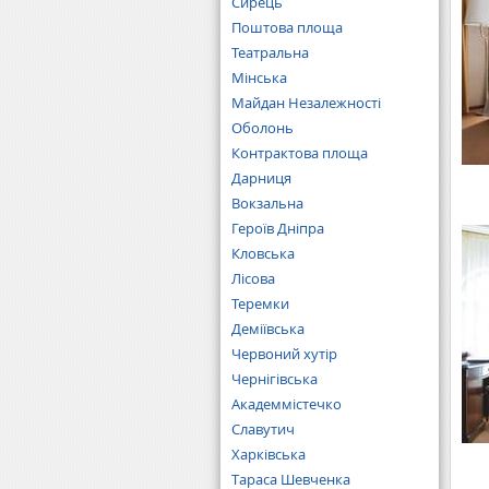
Сирець
Поштова площа
Театральна
Мінська
Майдан Незалежності
Оболонь
Контрактова площа
Дарниця
Вокзальна
Героїв Дніпра
Кловська
Лісова
Теремки
Деміївська
Червоний хутір
Чернігівська
Академмістечко
Славутич
Харківська
Тараса Шевченка