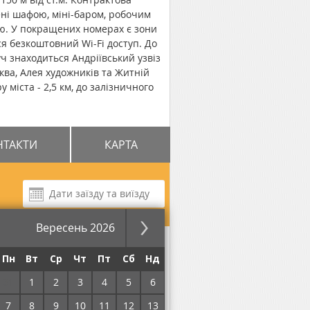
ні шафою, міні-баром, робочим
ою. У покращених номерах є зони
ься безкоштовний Wi-Fi доступ. До
ч знаходиться Андріївський узвіз
рква, Алея художників та Житній
 міста - 2,5 км, до залізничного
НТАКТИ
КАРТА
Вересень 2026
за ніч
Пн
Вт
Ср
Чт
Пт
Сб
Нд
31
1
2
3
4
5
6
7
8
9
10
11
12
13