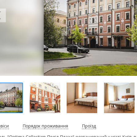
віси
Порядок проживання
Проїзд
ель "Optima Collection Поділ Плаза" розташований у місті Київ, в