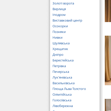
Золоті ворота
Вирлиця
Іподром
Виставковий центр
Осокорки
Позняки
Нивки
Шулявська
Хрещатик
Дніпро
Берестейська
Петрівка
Печерська
Лук'янівська
Васильківська
Площа Льва Толстого
Олімпійська
Голосіївська
Лівобережна