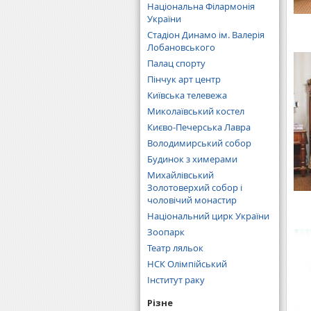
Національна Філармонія
України
Стадіон Динамо ім. Валерія
Лобановського
Палац спорту
Пінчук арт центр
Київська телевежа
Миколаївський костел
Києво-Печерська Лавра
Володимирський собор
Будинок з химерами
Михайлівський
Золотоверхий собор і
чоловічий монастир
Національний цирк України
Зоопарк
Театр ляльок
НСК Олімпійський
Інститут раку
Різне