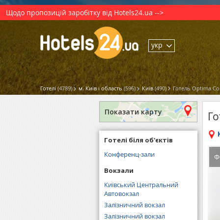
Щодо пропозицій заробітку від Hotels24.ua -->
укр
Готелі
(4789)
м. Київ і область
(596)
Київ
(490)
Готель Optima Col
Показати карту
Го
Готелі біля об'єктів
Конференц-зали
Ф
Вокзали
Київський Центральний
Автовокзал
Залізничний вокзал
Залізничний вокзал