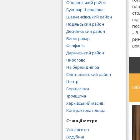
Оболонський район
пло
Бульвар Шевченка
сто
Шевченківський район
від
Подільський район
пос
Деснянський район
– 5
Виноградар
рин
Феофанія
вок
Дарницький район
Пирогово
На березі Дніпра
Святошинський район
Центр
Обе
Борщагівка
Троєщина
Харківський масив
Контрактова площа
Станції метро
Університет
Видубичі