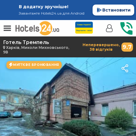
В додатку зручніше!
Встановити
Завантажте Hotels24.ua для Android
Готель Тремпель
Неперевершено,
9.7
Харків, Миколи Михновського,
38 відгуків
9В
МИТТЄВЕ БРОНЮВАННЯ