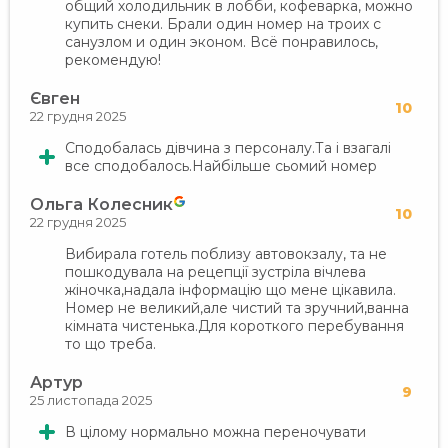
общий холодильник в лобби, кофеварка, можно
купить снеки. Брали один номер на троих с
санузлом и один эконом. Всё понравилось,
рекомендую!
Євген
10
22 грудня 2025
Сподобалась дівчина з персоналу.Та і взагалі
все сподобалось.Найбільше сьомий номер
Ольга Колесник
10
22 грудня 2025
Вибирала готель поблизу автовокзалу, та не
пошкодувала на рецепції зустріла вічлева
жіночка,надала інформацію що мене цікавила.
Номер не великий,але чистий та зручний,ванна
кімната чистенька.Для короткого перебування
то що треба.
Артур
9
25 листопада 2025
В цілому нормально можна переночувати