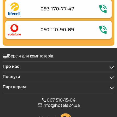
093 170-77-47
050 110-90-89
Версія для комп'ютерів
Про нас
Послуги
Про компанію
Партнерам
Для бізнес-клієнтів
Конфіденційність
Для готелів
Бронювання для груп
Публічна оферта
067 510-15-04
info@hotels24.ua
Програма для афіліатів
Конференц-зали
Наші партнери