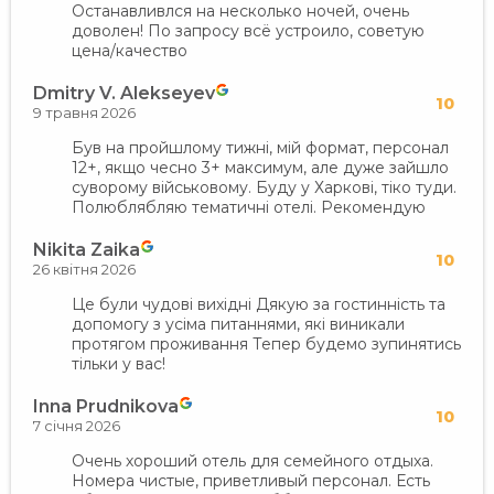
Останавливлся на несколько ночей, очень
доволен! По запросу всё устроило, советую
цена/качество
Dmitry V. Alekseyev
10
9 травня 2026
Був на пройшлому тижні, мій формат, персонал
12+, якщо чесно 3+ максимум, але дуже зайшло
суворому військовому. Буду у Харкові, тіко туди.
Полюблябляю тематичні отелі. Рекомендую
Nikita Zaika
10
26 квітня 2026
Це були чудові вихідні Дякую за гостинність та
допомогу з усіма питаннями, які виникали
протягом проживання Тепер будемо зупинятись
тільки у вас!
Inna Prudnikova
10
7 січня 2026
Очень хороший отель для семейного отдыха.
Номера чистые, приветливый персонал. Есть