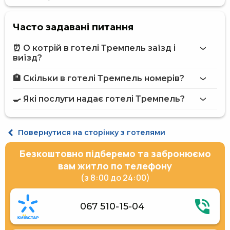
Часто задавані питання
⏰ О котрій в готелі Тремпель заїзд і
виїзд?
🏨 Скільки в готелі Тремпель номерів?
Більше інформації про Готель Тремпель
готелі Тремпель
🍳 Які послуги надає готелі Тремпель?
на сайті
готелю Тремпель
Бар
Повернутися на сторінку з готелями
Інтернет
Пральня
Безкоштовно підберемо та забронюємо
Обслуговування номерів
Термінал для оплати карткою
вам житло по телефону
Кав'ярня на території
(з 8:00 до 24:00)
Парковка під охороною
Сейф на рецепції
Розміщення з тваринами (до 3 кг)
067 510-15-04