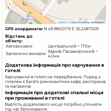
Leaflet
| ©
OpenStreetMap
contributors
GPS координати:
N 49.9800179
E 36.2487509
Відстань до
об'єкту:
Автовокзали
Центральний ~ 170м
Харків-Пасажирський ~
Залізничні вокзали
4.0км
Додаткова інформація про харчування в
готелі
Харчування в готелі не передбачене. Поряд з
готелем є багато різноманітних кафе, ресторанів
та магазинів.
Інформація про додаткові спальні місця
при проживанні в готелі
Вартість додаткового місця потрібно уточняти
під час бронювання.