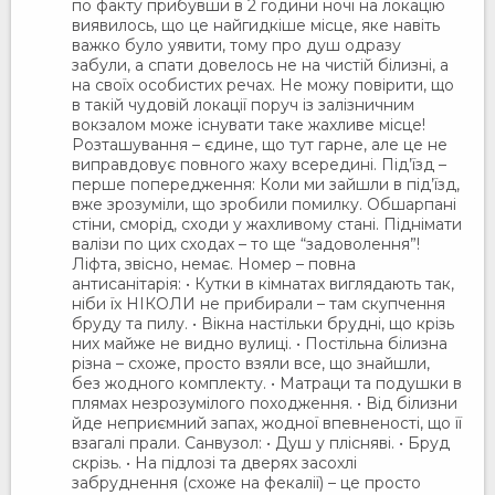
по факту прибувши в 2 години ночі на локацію
виявилось, що це найгидкіше місце, яке навіть
важко було уявити, тому про душ одразу
забули, а спати довелось не на чистій білизні, а
на своїх особистих речах. Не можу повірити, що
в такій чудовій локації поруч із залізничним
вокзалом може існувати таке жахливе місце!
Розташування – єдине, що тут гарне, але це не
виправдовує повного жаху всередині. Під’їзд –
перше попередження: Коли ми зайшли в під’їзд,
вже зрозуміли, що зробили помилку. Обшарпані
стіни, сморід, сходи у жахливому стані. Піднімати
валізи по цих сходах – то ще “задоволення”!
Ліфта, звісно, немає. Номер – повна
антисанітарія: • Кутки в кімнатах виглядають так,
ніби їх НІКОЛИ не прибирали – там скупчення
бруду та пилу. • Вікна настільки брудні, що крізь
них майже не видно вулиці. • Постільна білизна
різна – схоже, просто взяли все, що знайшли,
без жодного комплекту. • Матраци та подушки в
плямах незрозумілого походження. • Від білизни
йде неприємний запах, жодної впевненості, що її
взагалі прали. Санвузол: • Душ у плісняві. • Бруд
скрізь. • На підлозі та дверях засохлі
забруднення (схоже на фекалії) – це просто