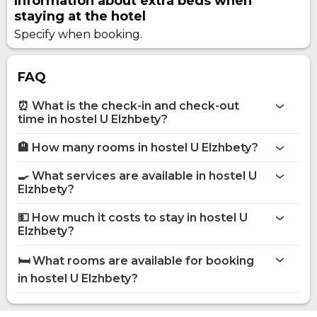
Information about extra beds when
staying at the hotel
Specify when booking.
FAQ
⏰ What is the check-in and check-out
time in hostel U Elzhbety?
🏨 How many rooms in hostel U Elzhbety?
More information about Hostel U Elzhbety
hostel U Elzhbety
🍳 What services are available in hostel U
on the website
Elzhbety?
hostel U Elzhbety
💵 How much it costs to stay in hostel U
Internet
Elzhbety?
Street parking
hostel U Elzhbety
Tour agency
🛏️ What rooms are available for booking
Daily maid service
on Hotels24.ua
in hostel U Elzhbety?
Staff speaks English
Shared kitchen
Fridge
Bed in Mixed Dormitory 12-bed room