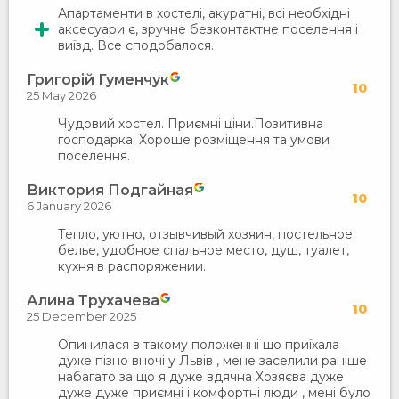
Апартаменти в хостелі, акуратні, всі необхідні
аксесуари є, зручне безконтактне поселення і
виїзд. Все сподобалося.
Григорій Гуменчук
10
25 May 2026
Чудовий хостел. Приємні ціни.Позитивна
господарка. Хороше розміщення та умови
поселення.
Виктория Подгайная
10
6 January 2026
Тепло, уютно, отзывчивый хозяин, постельное
белье, удобное спальное место, душ, туалет,
кухня в распоряжении.
Алина Трухачева
10
25 December 2025
Опинилася в такому положенні що приїхала
дуже пізно вночі у Львів , мене заселили раніше
набагато за що я дуже вдячна Хозяєва дуже
дуже дуже приємні і комфортні люди , мені було