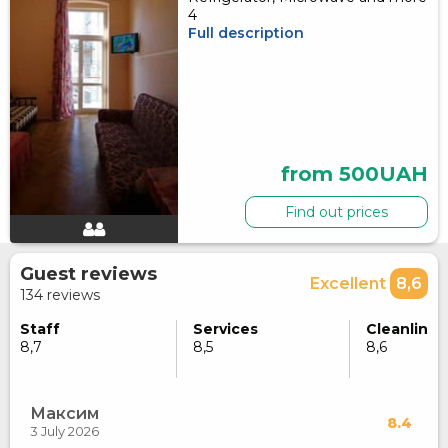
4
Full description
from 500UAH
Find out prices
Guest reviews
Excellent
8,6
134 reviews
Staff
Services
Cleanlines
8,7
8,5
8,6
Максим
8.4
3 July 2026