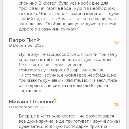
спокійно В хостелі було усе необхідне для
проживання, гаряча вода , кухня з необхідною
технікою. Чиста постіль , охайна кімната , і , дуже
гарний вид з вікна Зручна і класна локація біля
зал.вокзалу . Особливо якщо ви дуже втомлені
дорогою з важкими сумками)
Петро Пит
10
19 December 2025
Дуже зручне місце,особливо, якщо ти приїхав у
справах і потрібно відвідати за декілька днів
безліч установ. Поруч зупинки
трнспорту,супемаркет,базар і зал.вокзал.
Чисто,тихо , зручно, є кухня і все необхідне, не
приймають сумнівних клієнтів, можна заслитись
рано вранці і не сидіти на вокзалі.Дякую за
гостинність
Михаил Шелепов
10
19 December 2025
Вперше в життi жив хостелi i не розчарувався-
все дуже зручно: э де приготувати ,зручнi лiжка i
дуже затишно,дякую господарю- привiтна i