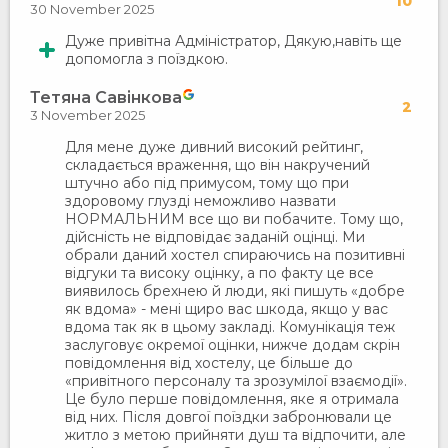
10
30 November 2025
Дуже привітна Адміністратор, Дякую,навіть ще
допомогла з поїздкою.
Тетяна Савінкова
2
3 November 2025
Для мене дуже дивний високий рейтинг,
складається враження, що він накручений
штучно або під примусом, тому що при
здоровому глузді неможливо назвати
НОРМАЛЬНИМ все що ви побачите. Тому що,
дійсність не відповідає заданій оцінці. Ми
обрали даний хостел спираючись на позитивні
відгуки та високу оцінку, а по факту це все
виявилось брехнею й люди, які пишуть «добре
як вдома» - мені щиро вас шкода, якщо у вас
вдома так як в цьому закладі. Комунікація теж
заслуговує окремої оцінки, нижче додам скрін
повідомлення від хостелу, це більше до
«привітного персоналу та зрозумілої взаємодії».
Це було перше повідомлення, яке я отримала
від них. Після довгої поїздки забронювали це
житло з метою прийняти душ та відпочити, але