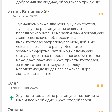
доброзичлива людина, обов,язково приiду ще
Игорь Белинский
10
18 December 2025
Зупиняюсь майже два Роки у цьому хостелi,
дуже зручне розташування оскiльки
поселяюсь,приiхавши на залiзничний вокзал,маю
,навiть,своi ключi, щоб поселились
вночi,господар запропонував менi,щоб я не
чекав на вокзалi до ранку. Все даже
зручно,комфортно i затишно,як вдома,маю
статус внутрiшньо перемiщеноi особи i це для
мене даже важливо. Дуже привiтнi господарi,
завжди готовi пiти назустрiч, раджу
наполегливо,якщо для вас важливе щире
людське ставлення
Олег
9.6
14 December 2025
Зручне та комфортне розташування, приємна
ціна, є все необхідне. Дуже сподобалося.
Оксана