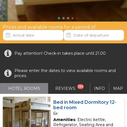
Prices and available rooms for a period of:
Pay attention! Check-in takes place until 21.00
Please enter the dates to view available rooms and
prices.
134
HOTEL ROOMS
REVIEWS
INFO
MAP
Bed in Mixed Dormitory 12-
bed room
6x
Amenities
: Electric kettle,
Refrigerator, Seating Area and