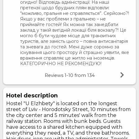
огидно! Відповідь адміністрації: На наші
претензії щодо брудних плям відповіли:
“можливо, пральня не справляється”. Серйозно?!
Якщо у вас проблеми з пральнею – не
приймайте гостей! Як можна так занедбати
заклад у такій вигідній локації біля вокзалу?! Це
могло б бути чудове місце для транзитних
туристів, але замість цього – повна антисанітарія
та зневага до гостей. Мені дуже соромно за
існування цього простору й страшно уявити, яке
враження справляє це житло на іноземців.
КАТЕГОРИЧНО НЕ РЕКОМЕНДУЮ!
Reviews
1-10
from
134
Hotel description
Hostel "U Elzhbety" is located on the longest
street of Lviv - Horodotsky Street, 10 minutes from
the city center and 5 minutes' walk from the
railway station. Rooms with bunk beds. Guests
have access to a shared kitchen equipped with
everything they need, a TV, and three bathrooms.
Hair dryer, iron are with the administrator. Towels