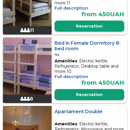
more 11
Full description
from 450UAH
Reservation
11
Bed in Female Dormitory 8-
bed room
4x
Amenities
: Electric kettle,
Refrigerator, Desktop table and
more 10
Full description
from 450UAH
Reservation
8
Apartament Double
Amenities
: Electric kettle,
Refrigerator, Microwave and more