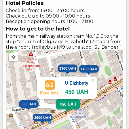
Hotel Policies
Check-in: from 13:00 - 24:00 hours.
Check out: up to 09:00 - 10:00 hours.
Reception opening hours: 11:00 - 21:00.
How to get to the hotel
from the main railway station tram No. 1,9,6 to the
stop "church of Olga and Elizabeth" (2 stops) from
the airport trolleybus №9 to the stop "St. Banderi"
3300 UAH
1430 UAH
×
U Elzhbety
8.6
450 UAH
Excellent,
450 UAH
580 UAH
3500 UAH