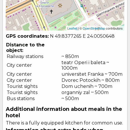
Leaflet
| ©
OpenStreetMap
contributors
GPS coordinates:
N 49.8377265
E 24.0050648
Distance to the
object:
Railway stations
~ 850m
teatr Operi i baleta ~
City center
1000m
City center
universitet Franka ~ 700m
City center
Dvorec Potockih ~ 800m
Tourist sights
Dom uchenih ~ 700m
Tourist sights
organniy zal ~ 500m
Bus stations
~ 500m
Additional information about meals in the
hotel
There is a fully equipped kitchen for common use.